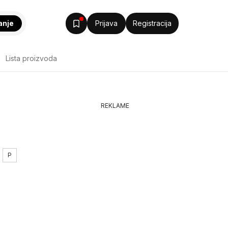
anje
Prijava
Registracija
Lista proizvoda
REKLAME
P