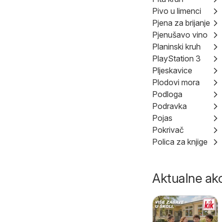
Pivo u limenci
Pjena za brijanje
Pjenušavo vino
Planinski kruh
PlayStation 3
Pljeskavice
Plodovi mora
Podloga
Podravka
Pojas
Pokrivač
Polica za knjige
Aktualne akc