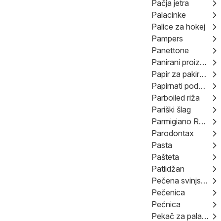
Pačja jetra
Palacinke
Palice za hokej
Pampers
Panettone
Panirani proizvodi
Papir za pakiranje
Papirnati podmetači
Parboiled riža
Pariški šlag
Parmigiano Reggiano
Parodontax
Pasta
Pašteta
Patlidžan
Pečena svinjska potrbušina
Pečenica
Pećnica
Pekač za palačinke