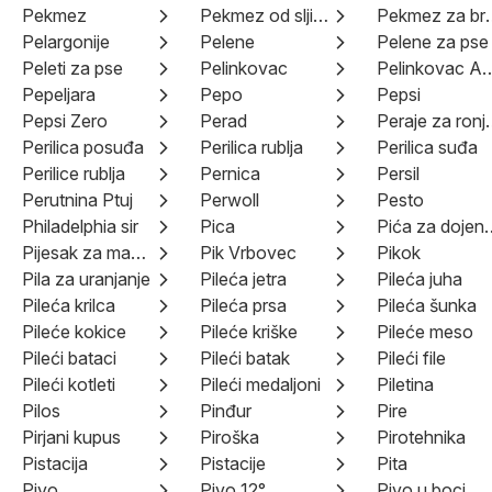
Pekmez
Pekmez od sljiva
Pekmez za 
Pelargonije
Pelene
Pelene za pse
Peleti za pse
Pelinkovac
Pelinkovac 
Pepeljara
Pepo
Pepsi
Pepsi Zero
Perad
Peraje z
Perilica posuđa
Perilica rublja
Perilica suđa
Perilice rublja
Pernica
Persil
Perutnina Ptuj
Perwoll
Pesto
Philadelphia sir
Pica
Pića za 
Pijesak za mačke
Pik Vrbovec
Pikok
Pila za uranjanje
Pileća jetra
Pileća juha
Pileća krilca
Pileća prsa
Pileća šunka
Pileće kokice
Pileće kriške
Pileće meso
Pileći bataci
Pileći batak
Pileći file
Pileći kotleti
Pileći medaljoni
Piletina
Pilos
Pinđur
Pire
Pirjani kupus
Piroška
Pirotehnika
Pistacija
Pistacije
Pita
Pivo
Pivo 12°
Pivo u boci