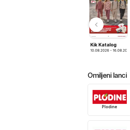
Pivac Katalog
Kaufland
6
10.08.2026 - 16.08.2026
10.08.2026 - 31.08.2026
Katalog
Kik Katalog
10.08.2026 - 16.08.202
Omiljeni lanci
Plodine