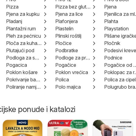
Pizza
Pizza bez glutena
Pjena
Pjena za kupku
Pjena za lice
Pjenil
Pladanj
Plafonjera
Plahta
Plantažni rum
Plastelin
Playstation
Pleh za pećnicu
Plinski roštilj
Plišane igračk
Ploča za kuhanje
Pločice
Pločnik
Plutajući pod
Podbratke
Podesivi kreve
Podloga za spavanje na napuhavanje
Podloge za previjanje
Podnice
Pogacica
Pogačice
Pogačice o
Poklon košare
Poklon vrećica
Poklopa
Pokrivanje bazena
Polica
Polica za cipe
Poliranje namještaja
Polo majica
Pol
ijske ponude i katalozi