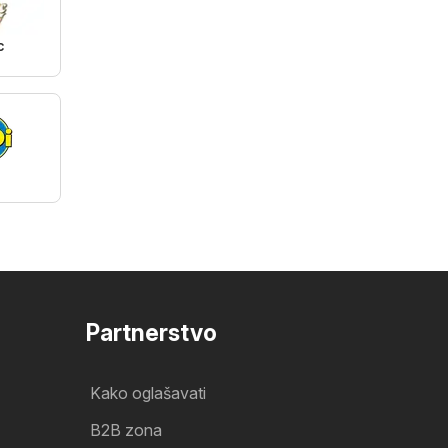
c
i
Partnerstvo
Kako oglašavati
B2B zona