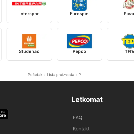
Interspar
Eurospin
Piva
Studenac
Pepco
TED
Početak
Lista proizvoda
P
Letkomat
FAQ
Kontakt