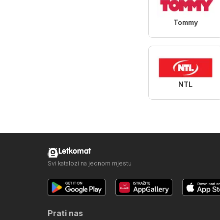
Tommy
NTL
Letkomat
Svi katalozi na jednom mjestu
Prati nas