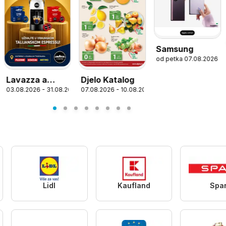
Samsung
od petka 07.08.2026
Djelo Katalog
Lavazza a
6
07.08.2026 - 10.08.2026
03.08.2026 - 31.08.2026
modo mio
Lidl
Kaufland
Spa