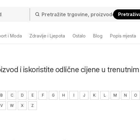
Pretraživ
ort i Moda
Zdravlje i Ljepota
Ostalo
Blog
Popis mjesta
zvod i iskoristite odlične cijene u trenutnim
B
C
D
E
F
G
H
I
J
K
L
M
N
O
V
W
X
Z