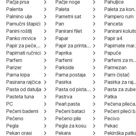
Pačja prsa
Pačje noge
Pahuljice
Palenta
Paleta
Paleta za
Palmino ulje
Pametni sat
Pampero rum
Pamučni štapići
Pan
Panceta
Panini roštilj
Panirani filet
Panirani koluti
Panko mrvice
Papar
Papir a4
Papir za pečenje
Papir za printanje
Papirn
Papirnati ručnici
Paprika
Papuče
Parfem
Parfemi
Parfemi za mu
Parizer
Parkside
Parmezan
Parna krpa
Parna postaja
Parni čistač
Pasirana rajčica
Pasirka
Pasirka za 
Pasta od datulja
Pasta od pistacija
Pasta za zube
Pasteta tuna
Pastrva
Patka
PC
Pearl pasta
Peče
Pečeni bademi
Pečeni bataci
Peč
Pečeno
Pečeno pile
Pecivo
Pegla
Pegla za kosu
Pekac
Pekan orasi
Pekara
Pekinška patk