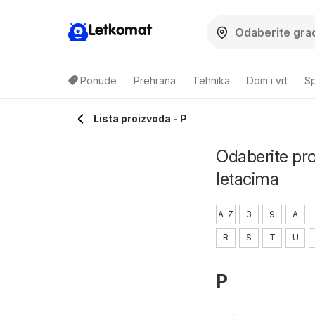
Letkomat
Ponude
Prehrana
Tehnika
Dom i vrt
Sp
Lista proizvoda - P
Odaberite proi
letacima
A-Z
3
9
A
R
S
T
U
P