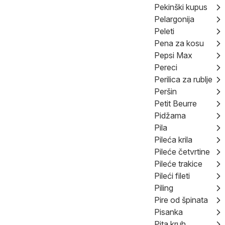
Pekinški kupus
Pelargonija
Peleti
Pena za kosu
Pepsi Max
Pereci
Perilica za rublje
Peršin
Petit Beurre
Pidžama
Pila
Pileća krila
Pileće četvrtine
Pileće trakice
Pileći fileti
Piling
Pire od špinata
Pisanka
Pita kruh