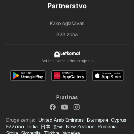
Partnerstvo
Kako oglašavati
B2B zona
Letkomat
Svi katalozi na jednom mjestu
Prati nas
Druge zemlje:
United Arab Emirates
България
Cyprus
Ελλάδα
India
日本
한국
New Zealand
România
Srbija
Slovenija
Türkiye
Україна