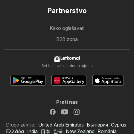
Partnerstvo
Kako oglašavati
B2B zona
Letkomat
Svi katalozi na jednom mjestu
Prati nas
Druge zemlje:
United Arab Emirates
България
Cyprus
Ελλάδα
India
日本
한국
New Zealand
România