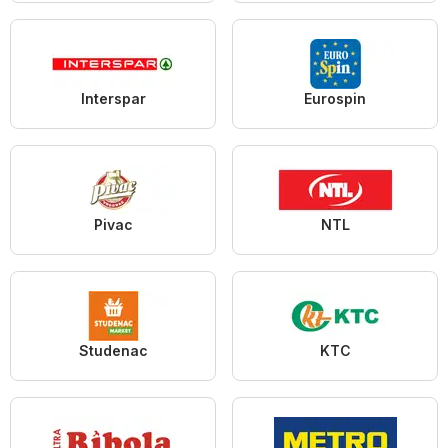
Interspar
Eurospin
Pivac
NTL
Studenac
KTC