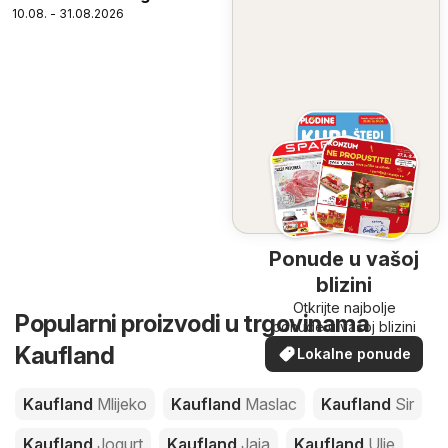
10.08. - 31.08.2026
Ponude u vašoj
blizini
Otkrijte najbolje
Popularni proizvodi u trgovinama
ponude u vašoj blizini
Kaufland
Lokalne ponude
Kaufland
Mlijeko
Kaufland
Maslac
Kaufland
Sir
Kaufland
Jogurt
Kaufland
Jaja
Kaufland
Ulje