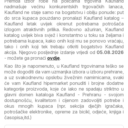
Premda izbor robe na policama trgovina Kaufland
nadmašuje većinu konkurentskih trgovačkih lanaca,
Kaufland ne staje samo na bogatstvu i obilju ponude: put
do srca kupaca pouzdano pronalazi Kaufland katalog –
Kaufland letak uvijek okrenut potrebama potrošača
izlogom atraktivnih prilika. Redovno ažuriran, Kaufland
katalog uvijek biva svjež i konstantno u toku sa željama i
potrebama kupaca, kako onih koji mu se ponovo vraćaju,
tako i onih koji tek trebaju otkriti bogatstvo Kaufland
akcija. Njegovo posljednje izdanje vrijedi od
05.08.2026
- možete ga pronaći
ovdje
.
Kao što je napomenuto, u Kaufland trgovinama teško se
može dogoditi da vam uzmanjka izbora u izboru prehrane,
a uz svakodnevnu opskrbu živežnim namirnicama, svaki
će vam Kaufland hipermarket ponuditi i brojne dodatne
kategorije proizvoda, koje će iako ne spadaju striktno u
glavni domen kataloga Kaufland - Prehranu - svojom
dostupnošću, kvalitetom i cijenom zadovoljiti potrebe i
okus mnogih kupaca (npr. sekcija dječjih igračaka,
potrošačke elektronike, opreme za bicikl, odjeće, knjiga i
časopisa,itd.)