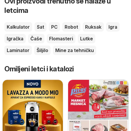
Ovi proizvodi trenutno se nalaze u
letcima
Kalkulator
Sat
PC
Robot
Ruksak
Igra
Igračka
Čaše
Flomasteri
Lutke
Laminator
Šiljilo
Mine za tehničku
Omiljeni letci i katalozi