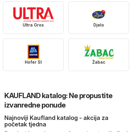
Ultra Gros
Djelo
Hofer SI
Žabac
KAUFLAND katalog: Ne propustite
izvanredne ponude
Najnoviji Kaufland katalog - akcija za
početak tjedna