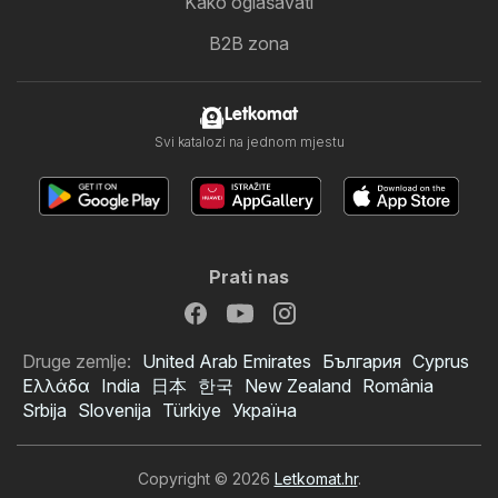
Kako oglašavati
B2B zona
Letkomat
Svi katalozi na jednom mjestu
Prati nas
Druge zemlje:
United Arab Emirates
България
Cyprus
Ελλάδα
India
日本
한국
New Zealand
România
Srbija
Slovenija
Türkiye
Україна
Copyright © 2026
Letkomat.hr
.