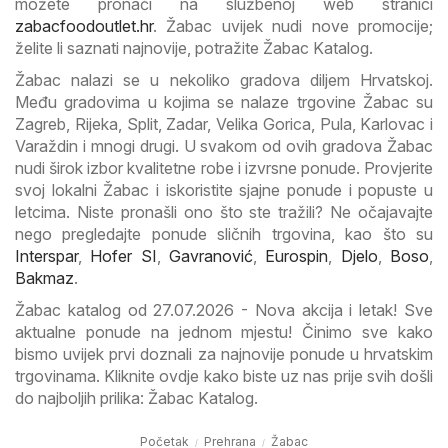
možete pronaći na službenoj web stranici
zabacfoodoutlet.hr
. Žabac uvijek nudi nove promocije;
želite li saznati najnovije, potražite Žabac Katalog.
Žabac nalazi se u nekoliko gradova diljem Hrvatskoj.
Među gradovima u kojima se nalaze trgovine Žabac su
Zagreb, Rijeka, Split, Zadar, Velika Gorica, Pula, Karlovac i
Varaždin i mnogi drugi. U svakom od ovih gradova Žabac
nudi širok izbor kvalitetne robe i izvrsne ponude. Provjerite
svoj lokalni Žabac i iskoristite sjajne ponude i popuste u
letcima. Niste pronašli ono što ste tražili? Ne očajavajte
nego pregledajte ponude sličnih trgovina, kao što su
Interspar
,
Hofer SI
,
Gavranović
,
Eurospin
,
Djelo
,
Boso
,
Bakmaz
.
Žabac katalog od 27.07.2026 - Nova akcija i letak! Sve
aktualne ponude na jednom mjestu! Činimo sve kako
bismo uvijek prvi doznali za najnovije ponude u hrvatskim
trgovinama. Kliknite ovdje kako biste uz nas prije svih došli
do najboljih prilika: Žabac Katalog.
Početak
Prehrana
Žabac