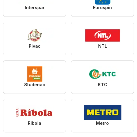
Interspar
Eurospin
Pivac
NTL
Studenac
KTC
Ribola
Metro