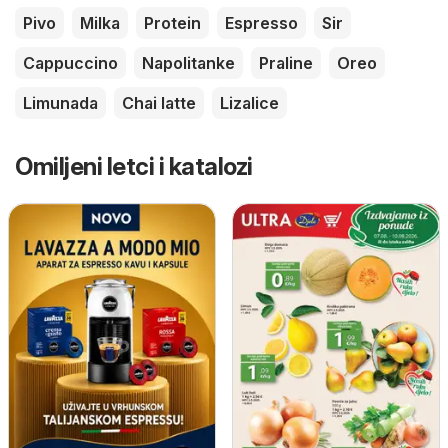
Pivo
Milka
Protein
Espresso
Sir
Cappuccino
Napolitanke
Praline
Oreo
Limunada
Chai latte
Lizalice
Omiljeni letci i katalozi