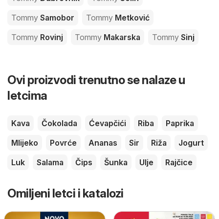
Tommy
Samobor
Tommy
Metković
Tommy
Rovinj
Tommy
Makarska
Tommy
Sinj
Ovi proizvodi trenutno se nalaze u
letcima
Kava
Čokolada
Ćevapčići
Riba
Paprika
Mlijeko
Povrće
Ananas
Sir
Riža
Jogurt
Luk
Salama
Čips
Šunka
Ulje
Rajčice
Omiljeni letci i katalozi