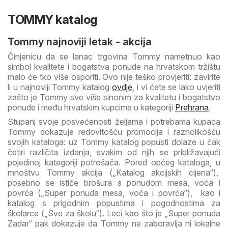
TOMMY katalog
Tommy najnoviji letak - akcija
Činjenicu da se lanac trgovina Tommy nametnuo kao
simbol kvalitete i bogatstva ponude na hrvatskom tržištu
malo će tko više osporiti. Ovo nije teško provjeriti: zavirite
li u najnoviji Tommy katalog
ovdje
, i vi ćete se lako uvjeriti
zašto je Tommy sve više sinonim za kvalitetu i bogatstvo
ponude i među hrvatskim kupcima u kategoriji
Prehrana
.
Stupanj svoje posvećenosti željama i potrebama kupaca
Tommy dokazuje redovitošću promocija i raznolikošću
svojih kataloga: uz Tommy katalog popusti dolaze u čak
četiri različita izdanja, svakim od njih se približavajući
pojedinoj kategoriji potrošača. Pored općeg kataloga, u
mnoštvu Tommy akcija („Katalog akcijskih cijena“),
posebno se ističe brošura s ponudom mesa, voća i
povrća („Super ponuda mesa, voća i povrća“), kao i
katalog s prigodnim popustima i pogodnostima za
školarce („Sve za školu“). Leci kao što je „Super ponuda
Zadar“ pak dokazuje da Tommy ne zaboravlja ni lokalne