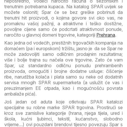
neposredno, vodeći naročito računa o sezonskim i
trenutnim potrebama kupaca. Na katalog SPAR uvijek se
možete osloniti; Spar će se bez greške pobrinuti da
trenutni hit proizvodi, o kojima govore svi oko vas, ne
promaknu vašoj pažnji, a atraktivne i teško dostižne,
povoljne cijene samo će podcrtati atraktivnost ponude,
naročito u glavnoj domeni trgovine, kategoriji
Prehrana
.
Kao jedna od vodećih, prestižnih trgovačkih kompanija na
domaćem (pa i europskom) tržištu, jasno je da se Spar ne
može zadovoljiti samo odličnim prodajnim rezultatima;
više i bolje trajna su načela ove trgovine. Zato će vam
Spar, uz standardno odličnu ponudu prehrambenih
proizvoda, omogućiti i brojne dodatne usluge: čišćenje
ribe, narudžba kolača i plata samo su neke od dodatnih
servisa mnogih SPAR supermarketa (a uslužit će vas i
preuzimanjem EE otpada, kao i mogućnošću povrata
ambalaže pića).
Još jedan od aduta koje otkrivaju SPAR katalozi
specijalne su robne marke SPAR trgovina. Prostirući se
kroz sve zamislive kategorije (hrana, njega tijela, ured i
škola, kućni ljubimci, tekstil, kućanstvo, slobodno
vrijeme…) ovi pouzdani brendovi tijesno povezuju Spar s