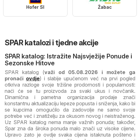
Hofer SI
Žabac
SPAR katalozi i tjedne akcije
SPAR katalog: Istražite Najsvježije Ponude i
Sezonske Hitove
SPAR katalog (
važi od 05.08.2026 i možete ga
pronaći
ovdje
) i slabije upućenom već na prvi pogled
otkriva razloge svoje tržišne prodornosti i popularnosti:
naći će se tu proizvoda za svaki ukus i novčanik.
Dinamična i pametna organizacija prodaje znači
konstantnu aktualizaciju lepeze popusta i sniženja, kako bi
se kupcima omogućilo da zadovolje ne samo svoje
potrebe već i znatiželju za okusom novog i neistraženog.
Uz SPAR katalog nema manje važnih ponuda; također,
Spar zna da široka ponuda malo znači uz visoke cijene.
Upravo zato je ovdje svaka cijena istaknuta pošteno i