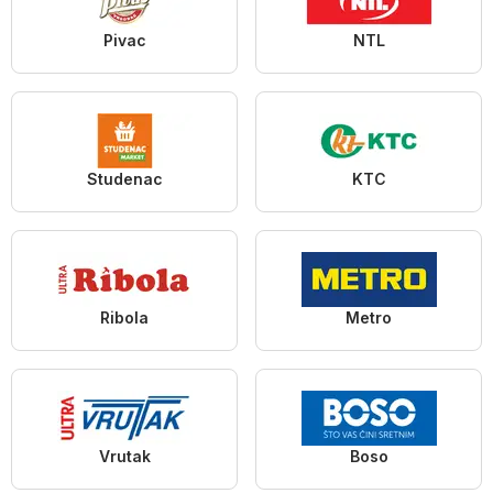
Pivac
NTL
Studenac
KTC
Ribola
Metro
Vrutak
Boso