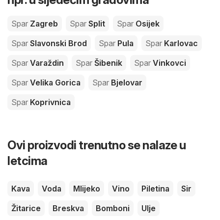
Spar
Zagreb
Spar
Split
Spar
Osijek
Spar
Slavonski Brod
Spar
Pula
Spar
Karlovac
Spar
Varaždin
Spar
Šibenik
Spar
Vinkovci
Spar
Velika Gorica
Spar
Bjelovar
Spar
Koprivnica
Ovi proizvodi trenutno se nalaze u
letcima
Kava
Voda
Mlijeko
Vino
Piletina
Sir
Žitarice
Breskva
Bomboni
Ulje