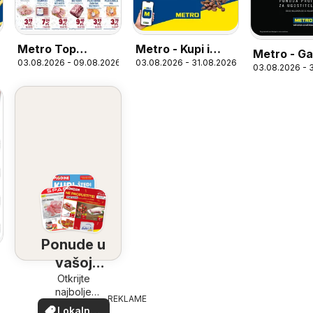
Metro Top
Metro - Kupi i
Metro - Ga
03.08.2026 - 09.08.2026
03.08.2026 - 31.08.2026
ponuda
uštedi - Kava
03.08.2026 - 
Ponude u
vašoj
6
blizini
Otkrijte
najbolje
REKLAME
ponude u
Lokalne