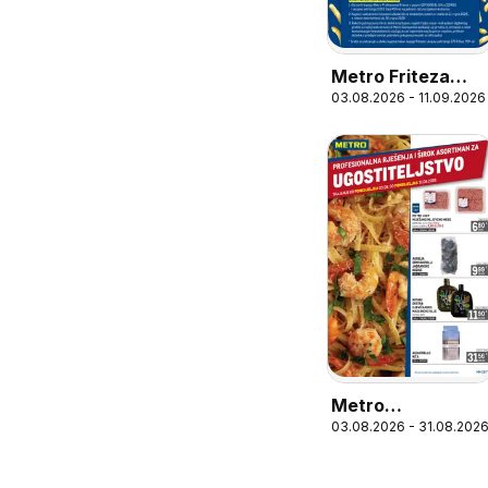
Metro Friteza
03.08.2026 - 11.09.2026
gratis
Metro
03.08.2026 - 31.08.202
Profesionalna
rješenja za
ugostiteljstvo