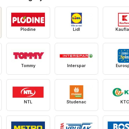
Plodine
Lidl
Kaufl
Tommy
Interspar
Euros
NTL
Studenac
KT