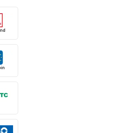
and
pin
C