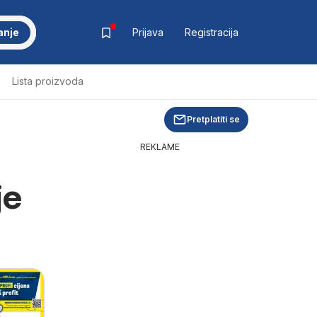
anje
Prijava
Registracija
Lista proizvoda
Pretplatiti se
REKLAME
je