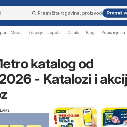
Pretraživ
port i Moda
Zdravlje i Ljepota
Ostalo
Blog
Popis mjesta
etro katalog od
2026 - Katalozi i akci
oz
KLAME