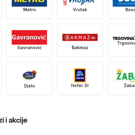
Metro
Vrutak
Bos
Trgovin
Gavranović
Bakmaz
Hofer SI
Žaba
Djelo
 i akcije