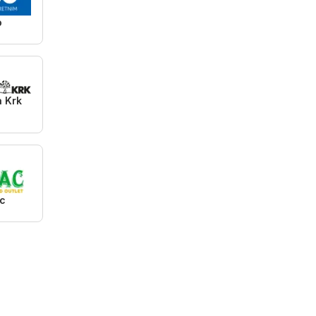
o
a Krk
c