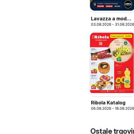
Lavazza a modo
03.08.2026 - 31.08.202
mio
Ribola Katalog
06.08.2026 - 18.08.202
Ostale trgovi