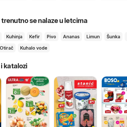
 trenutno se nalaze u letcima
Kuhinja
Kefir
Pivo
Ananas
Limun
Šunka
Otirač
Kuhalo vode
 i katalozi