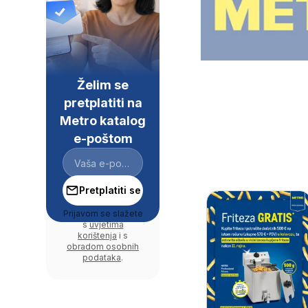
Želim se
pretplatiti na
Metro katalog
e-poštom
Pretplatiti se
Prijavom se slažete
s
uvjetima
korištenja
i s
obradom osobnih
podataka
.