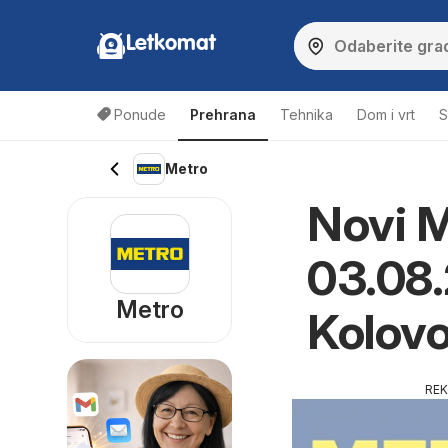
Letkomat
Ponude
Prehrana
Tehnika
Dom i vrt
S
Metro
Novi M
03.08.
Metro
Kolov
RE