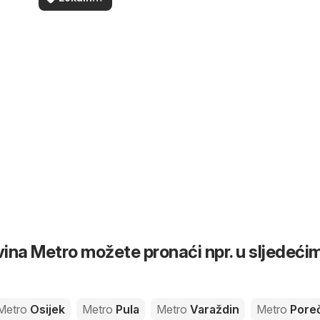
vašoj blizini
ponude
ina Metro možete pronaći npr. u sljedeći
Metro
Osijek
Metro
Pula
Metro
Varaždin
Metro
Pore