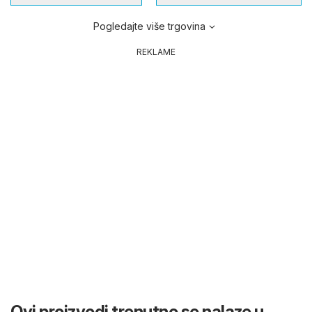
Pogledajte više trgovina
REKLAME
Ovi proizvodi trenutno se nalaze u