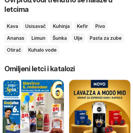
letcima
Kava
Usisavač
Kuhinja
Kefir
Pivo
Ananas
Limun
Šunka
Ulje
Pasta za zube
Otirač
Kuhalo vode
Omiljeni letci i katalozi