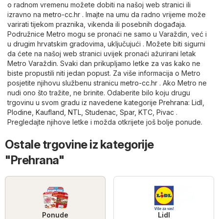
o radnom vremenu možete dobiti na našoj web stranici ili
izravno na
metro-cc.hr
. Imajte na umu da radno vrijeme može
varirati tijekom praznika, vikenda ili posebnih događaja.
Podružnice Metro mogu se pronaći ne samo u Varaždin, već i
u drugim hrvatskim gradovima, uključujući . Možete biti sigurni
da ćete na našoj web stranici uvijek pronaći ažurirani letak
Metro Varaždin. Svaki dan prikupljamo letke za vas kako ne
biste propustili niti jedan popust. Za više informacija o Metro
posjetite njihovu službenu stranicu
metro-cc.hr
. Ako Metro ne
nudi ono što tražite, ne brinite. Odaberite bilo koju drugu
trgovinu u svom gradu iz navedene kategorije
Prehrana
:
Lidl
,
Plodine
,
Kaufland
,
NTL
,
Studenac
,
Spar
,
KTC
,
Pivac
.
Pregledajte njihove letke i možda otkrijete još bolje ponude.
Ostale trgovine iz kategorije
"Prehrana"
Ponude
Lidl