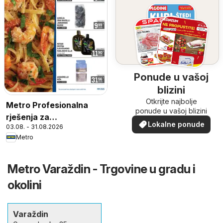
Ponude u vašoj
blizini
Otkrijte najbolje
Metro Profesionalna
ponude u vašoj blizini
rješenja za
Lokalne ponude
03.08. - 31.08.2026
ugostiteljstvo
Metro
Metro Varaždin - Trgovine u gradu i
okolini
Varaždin