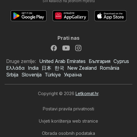
Svi katalozi na jednom mjestu
Prati nas
Druge zemlje:
United Arab Emirates
България
Cyprus
Ελλάδα
India
日本
한국
New Zealand
România
Srbija
Slovenija
Türkiye
Україна
Copyright © 2026
Letkomat.hr
.
Postavi pravila privatnosti
Uvjeti korištenja web stranice
Obrada osobnih podataka
TEMU katalog