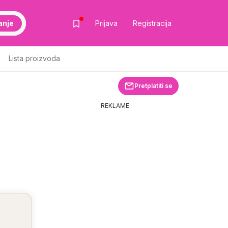
anje
Prijava
Registracija
Lista proizvoda
Pretplatiti se
REKLAME