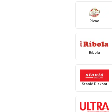
Pivac
Ribola
Stanić Diskont