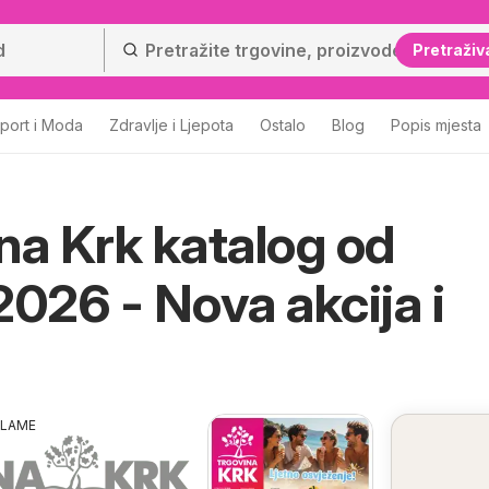
Pretraživ
port i Moda
Zdravlje i Ljepota
Ostalo
Blog
Popis mjesta
na Krk katalog od
2026 - Nova akcija i
KLAME