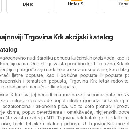
Hofer SI
Žaba
Djelo
ajnoviji Trgovina Krk akcijski katalog
atalog
vakodnevno nudi šaroliku ponudu kućanskih proizvoda, kao i 
dnim cijenama. Ono što je zaista posebno kod Trgovina Krk akc
ijenjaju i prilagođavaju nadolazećoj sezoni kupovine, kao i bla
aći ljetne popuste, kao i božićne popuste ili popuste 
sezonskih i tematskih popusta, Trgovina Krk letak redovito
a potrebama i mogućnostima kupaca.
ovina Krk u svojoj ponudi ima mesnaze i suhomesnate proi
kao i mliječne proizvode poput mlijeka i jogurta, pekarske pr
ce, bezalkoholna i alkoholna pića. Uz to ćete pronaći i proi
nje doma, poput deterdženta i omekšivača, higijenskih potre
 što zaista razdvaja NTL Trgovina Krk katalog od ostalih trg
nike, bijele tehnike i alatnog pribora. U Trgovini Krk možet