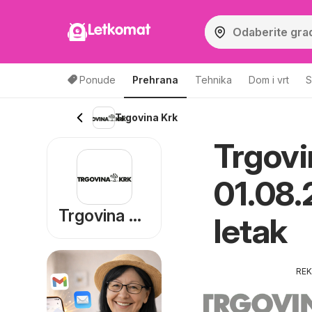
Letkomat
Ponude
Prehrana
Tehnika
Dom i vrt
S
Trgovina Krk
Trgovi
01.08.
Trgovina Krk
letak
RE