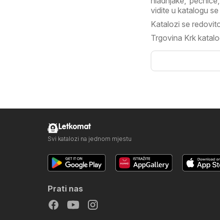
hladnjake, pećnice,
vidite u katalogu s
Katalozi se redovit
Trgovina Krk katal
Letkomat
Svi katalozi na jednom mjestu
Prati nas