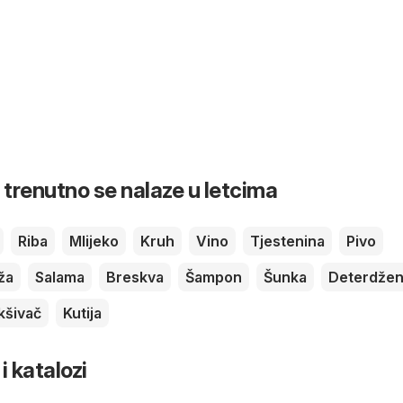
 trenutno se nalaze u letcima
Riba
Mlijeko
Kruh
Vino
Tjestenina
Pivo
ža
Salama
Breskva
Šampon
Šunka
Deterdžen
šivač
Kutija
 i katalozi