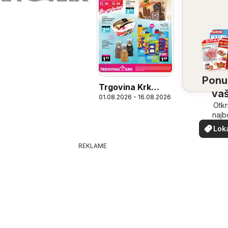
Ponu
Trgovina Krk
vaš
01.08.2026 - 16.08.2026
Katalog
bliz
Otkr
najb
ponu
Lok
vašoj b
pon
REKLAME