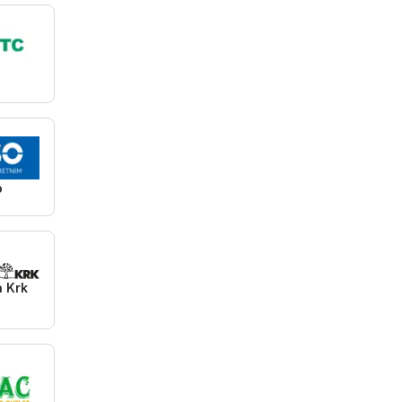
C
o
a Krk