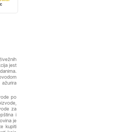
c
živežnih
ija jest
gdanima.
povodom
 ažurira
zvode po
oizvode,
zvode za
pština i
ovina je
e kupiti