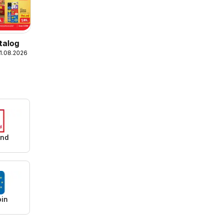
talog
11.08.2026
and
pin