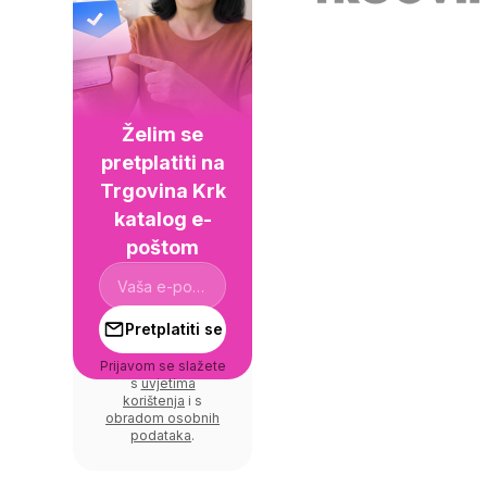
Želim se
pretplatiti na
Trgovina Krk
katalog e-
poštom
Pretplatiti se
Prijavom se slažete
s
uvjetima
korištenja
i s
obradom osobnih
podataka
.