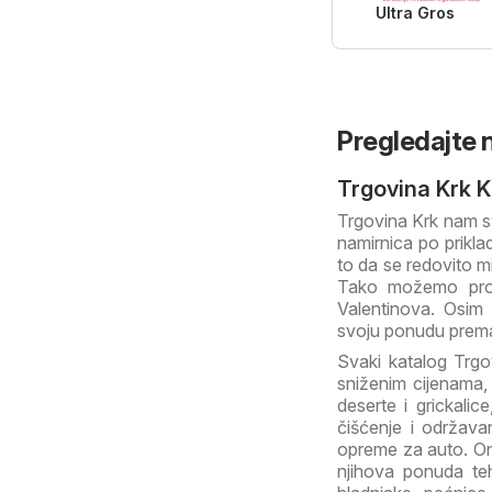
Ultra Gros
Pregledajte n
Trgovina Krk K
Trgovina Krk nam s
namirnica po prikla
to da se redovito m
Tako možemo pron
Valentinova. Osim 
svoju ponudu prem
Svaki katalog Trg
sniženim cijenama, 
deserte i grickali
čišćenje i održava
opreme za auto. Ono
njihova ponuda teh