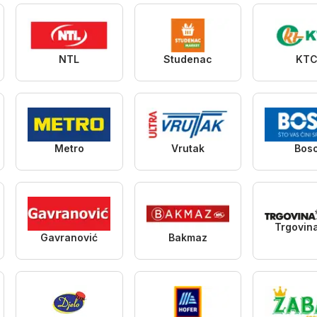
NTL
Studenac
KT
Metro
Vrutak
Bos
Trgovin
Gavranović
Bakmaz