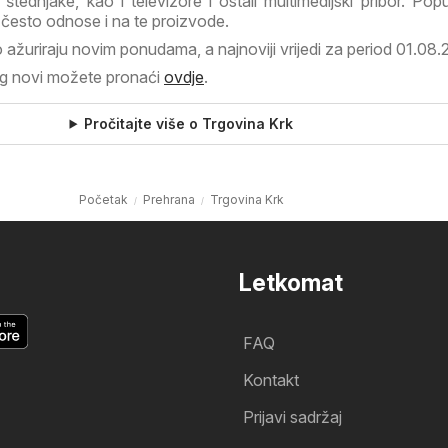
 štednjake, kao i televizore i ostali multimedijski pribor. Popu
e često odnose i na te proizvode.
o ažuriraju novim ponudama, a najnoviji vrijedi za period 01.08.
og novi možete pronaći
ovdje
.
Pročitajte više o Trgovina Krk
Početak
Prehrana
Trgovina Krk
Letkomat
FAQ
Kontakt
Prijavi sadržaj