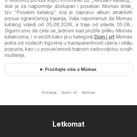
o redovitoj ponudi kupci informirati uz „Aktualni katalog“,
dok je za najpomnije dostupan i poseban Momax letak,
tzv “Posebni katalog“, koji je zapravo album atraktivih
ponua ograničenog trajanja. Valja napomenuti da Momax
katalog vrijedi od 05.08.2026, a traje od srijede 05.08..
Sigurni smo da ćete se, jednom kad pružite priliku Mömax
katalozima, i vi složiti kako je u kategoriji
Dom i vrt
Mömax
jedna od vodećih trgovina u transparentnosti cijena i obilju
popusta, kao i u posvećenosti trajnom zadovoljstvu svojih
mušterija.
Pročitajte više o Mömax
Početak
Dom i vrt
Mömax
Letkomat