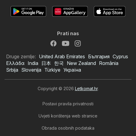
Prati nas
Druge zemlje:
United Arab Emirates
България
Cyprus
Ελλάδα
India
日本
한국
New Zealand
România
Srbija
Slovenija
Türkiye
Україна
Copyright © 2026
Letkomat.hr
.
Postavi pravila privatnosti
Uvjeti korištenja web stranice
Obrada osobnih podataka
Mömax katalog