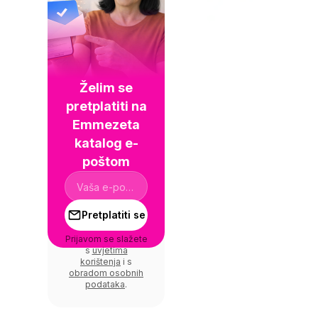
Želim se
pretplatiti na
Emmezeta
katalog e-
poštom
Pretplatiti se
Prijavom se slažete
s
uvjetima
korištenja
i s
obradom osobnih
podataka
.