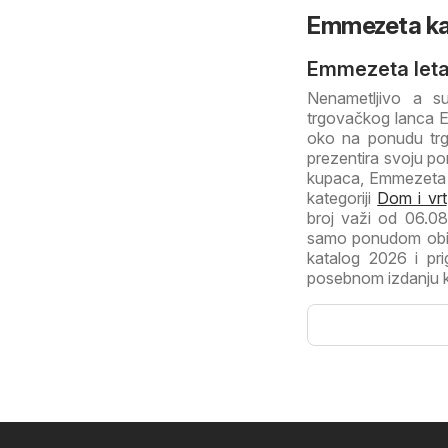
Emmezeta ka
Emmezeta let
Nenametljivo a su
trgovačkog lanca E
oko na ponudu trg
prezentira svoju p
kupaca, Emmezeta se
kategoriji
Dom i vrt
broj važi od 06.0
samo ponudom obič
katalog 2026 i pri
posebnom izdanju ka