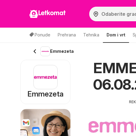
Letkomat
Ponude
Prehrana
Tehnika
Dom i vrt
S
Emmezeta
EMMEZ
06.08.
Emmezeta
RE