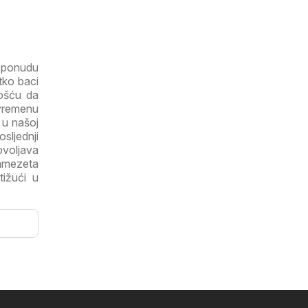
 ponudu
tko baci
nošću da
 vremenu
 u našoj
osljednji
ovoljava
mmezeta
tižući u