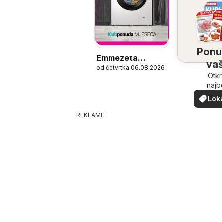
Ponu
Emmezeta
vaš
od četvrtka 06.08.2026
Katalog
bliz
Otkr
najb
ponu
Lok
vašoj b
pon
REKLAME