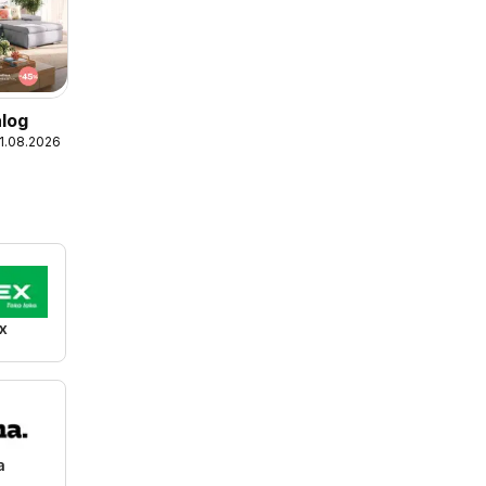
alog
31.08.2026
x
a