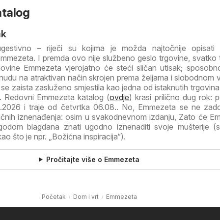
talog
ak
gestivno – riječi su kojima je možda najtočnije opisati
mmezeta. I premda ovo nije službeno geslo trgovine, svatko 
ovine Emmezeta vjerojatno će steći sličan utisak; sposob
onudu na atraktivan način skrojen prema željama i slobodnom
 zaista zasluženo smjestila kao jedna od istaknutih trgovina
. Redovni Emmezeta katalog (
ovdje
) krasi prilično dug rok: p
8.2026 i traje od četvrtka 06.08.. No, Emmezeta se ne zad
nih iznenađenja: osim u svakodnevnom izdanju, Zato će E
godom blagdana znati ugodno iznenaditi svoje mušterije (s
o što je npr. „Božićna inspiracija“).
Pročitajte više o Emmezeta
Početak
Dom i vrt
Emmezeta