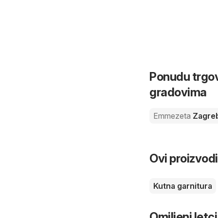
Ponudu trgov
gradovima
Emmezeta
Zagre
Ovi proizvodi
Kutna garnitura
Omiljeni letci