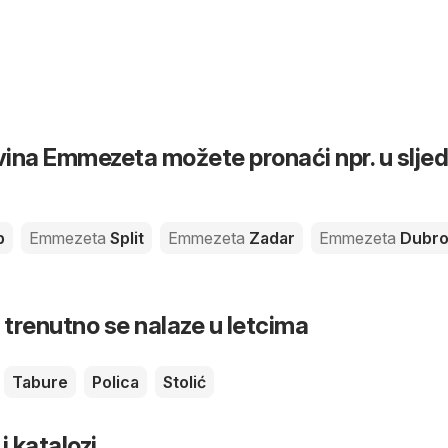
ina Emmezeta možete pronaći npr. u slje
b
Emmezeta
Split
Emmezeta
Zadar
Emmezeta
Dubro
 trenutno se nalaze u letcima
Tabure
Polica
Stolić
 i katalozi