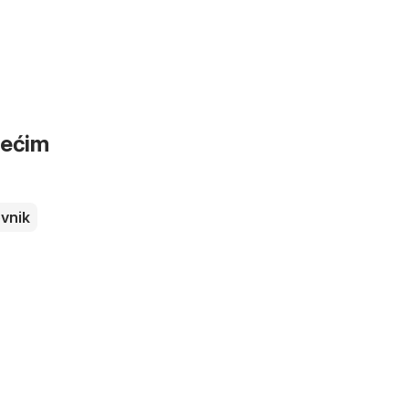
dećim
vnik