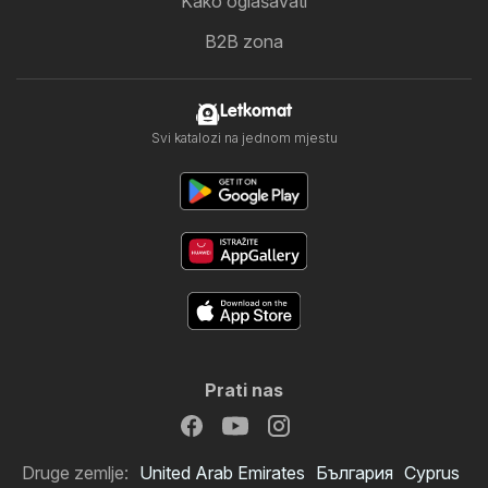
Kako oglašavati
B2B zona
Letkomat
Svi katalozi na jednom mjestu
Prati nas
Druge zemlje:
United Arab Emirates
България
Cyprus