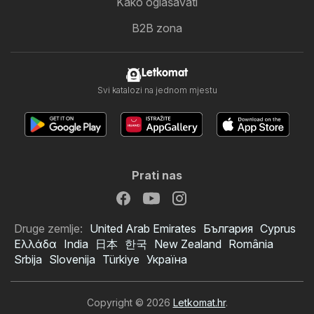
Kako oglašavati
B2B zona
Letkomat
Svi katalozi na jednom mjestu
Prati nas
Druge zemlje:
United Arab Emirates
България
Cyprus
Ελλάδα
India
日本
한국
New Zealand
România
Srbija
Slovenija
Türkiye
Україна
Copyright © 2026
Letkomat.hr
.