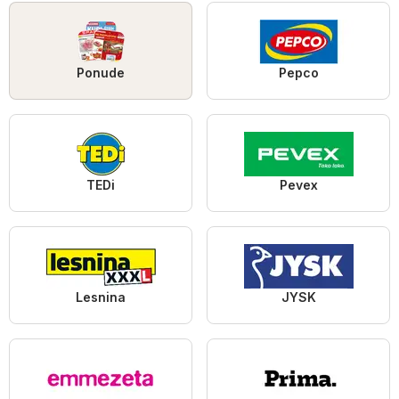
Ponude
Pepco
TEDi
Pevex
Lesnina
JYSK