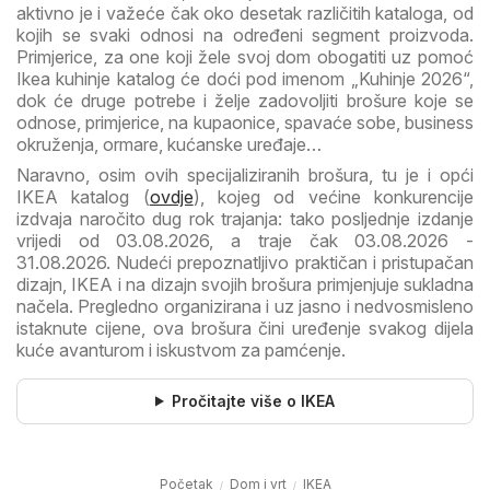
aktivno je i važeće čak oko desetak različitih kataloga, od
kojih se svaki odnosi na određeni segment proizvoda.
Primjerice, za one koji žele svoj dom obogatiti uz pomoć
Ikea kuhinje katalog će doći pod imenom „Kuhinje 2026“,
dok će druge potrebe i želje zadovoljiti brošure koje se
odnose, primjerice, na kupaonice, spavaće sobe, business
okruženja, ormare, kućanske uređaje…
Naravno, osim ovih specijaliziranih brošura, tu je i opći
IKEA katalog (
ovdje
), kojeg od većine konkurencije
izdvaja naročito dug rok trajanja: tako posljednje izdanje
vrijedi od 03.08.2026, a traje čak 03.08.2026 -
31.08.2026. Nudeći prepoznatljivo praktičan i pristupačan
dizajn, IKEA i na dizajn svojih brošura primjenjuje sukladna
načela. Pregledno organizirana i uz jasno i nedvosmisleno
istaknute cijene, ova brošura čini uređenje svakog dijela
kuće avanturom i iskustvom za pamćenje.
Pročitajte više o IKEA
Početak
Dom i vrt
IKEA