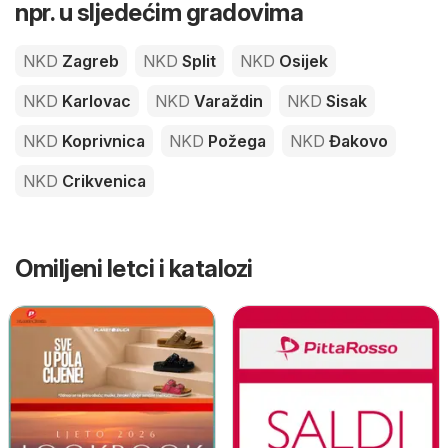
npr. u sljedećim gradovima
NKD
Zagreb
NKD
Split
NKD
Osijek
NKD
Karlovac
NKD
Varaždin
NKD
Sisak
NKD
Koprivnica
NKD
Požega
NKD
Đakovo
NKD
Crikvenica
Omiljeni letci i katalozi