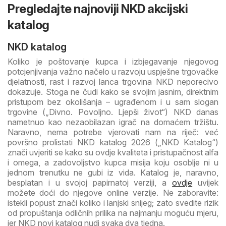
Pregledajte najnoviji NKD akcijski
katalog
NKD katalog
Koliko je poštovanje kupca i izbjegavanje njegovog
potcjenjivanja važno načelo u razvoju uspješne trgovačke
djelatnosti, rast i razvoj lanca trgovina NKD neporecivo
dokazuje. Stoga ne čudi kako se svojim jasnim, direktnim
pristupom bez okolišanja – ugrađenom i u sam slogan
trgovine („Divno. Povoljno. Ljepši život“) NKD danas
nametnuo kao nezaobilazan igrač na domaćem tržištu.
Naravno, nema potrebe vjerovati nam na riječ: već
površno prolistati NKD katalog 2026 („NKD Katalog“)
znači uvjeriti se kako su ovdje kvaliteta i pristupačnost alfa
i omega, a zadovoljstvo kupca misija koju osoblje ni u
jednom trenutku ne gubi iz vida. Katalog je, naravno,
besplatan i u svojoj papirnatoj verziji, a
ovdje
uvijek
možete doći do njegove online verzije. Ne zaboravite:
istekli popust znači koliko i lanjski snijeg; zato svedite rizik
od propuštanja odličnih prilika na najmanju moguću mjeru,
jer NKD novi katalog nudi svaka dva tjedna.