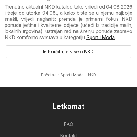
Trenutno aktualni NKD katalog tako vrijedi od 04.08.2026
i traje od utorka 04.08., a kako biste se u njemu najbolje
snašli, vrijedi naglasiti: premda je primarni fokus NKD
ponude jeftine i kvalitetne odjeće (učeći iz tradicije malih,
lokalnih trgovina), ustrajan rad na širenju ponude zapravo
NKD komforno svrstava u kategoriju
Sport i Moda
.
Pročitajte više o NKD
Početak
Sport i Moda
NKD
Letkomat
FAQ
Kontakt