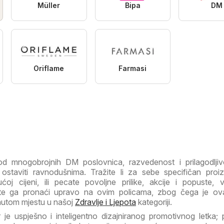
Müller
Bipa
DM
Oriflame
Farmasi
u od mnogobrojnih DM poslovnica, razvedenost i prilagodlj
staviti ravnodušnima. Tražite li za sebe specifičan proi
ćoj cijeni, ili pecate povoljne prilike, akcije i popuste, v
ete ga pronaći upravo na ovim policama, zbog čega je ova
nutom mjestu u našoj
Zdravlje i Ljepota
kategoriji.
 je uspješno i inteligentno dizajniranog promotivnog letka;