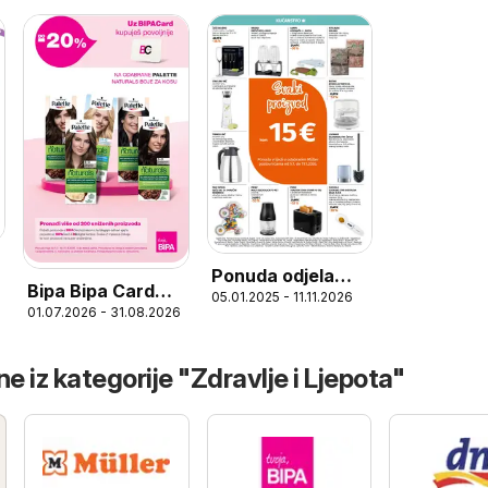
Ponuda odjela
Bipa Bipa Card
05.01.2025 - 11.11.2026
kućanstva
01.07.2026 - 31.08.2026
ponuda
e iz kategorije "Zdravlje i Ljepota"