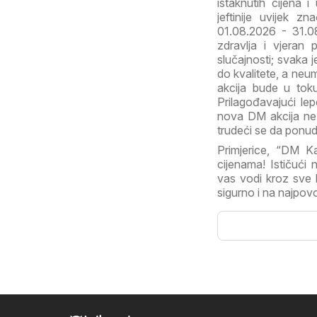
istaknutih cijena 
jeftinije uvijek z
01.08.2026 - 31.08
zdravlja i vjeran
slučajnosti; svaka 
do kvalitete, a neu
akcija bude u tok
Prilagođavajući le
nova DM akcija ne z
trudeći se da ponudi
Primjerice, “DM K
cijenama! Ističući 
vas vodi kroz sve k
sigurno i na najpovol