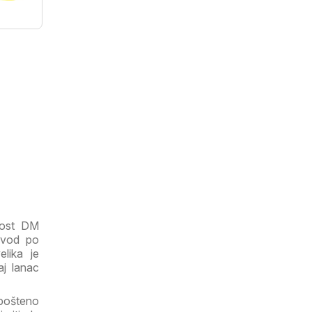
ivost DM
zvod po
elika je
j lanac
 pošteno