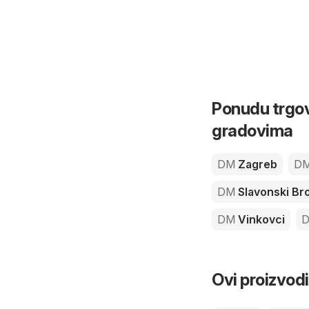
Ponudu trgov
gradovima
DM
Zagreb
D
DM
Slavonski Br
DM
Vinkovci
Ovi proizvodi