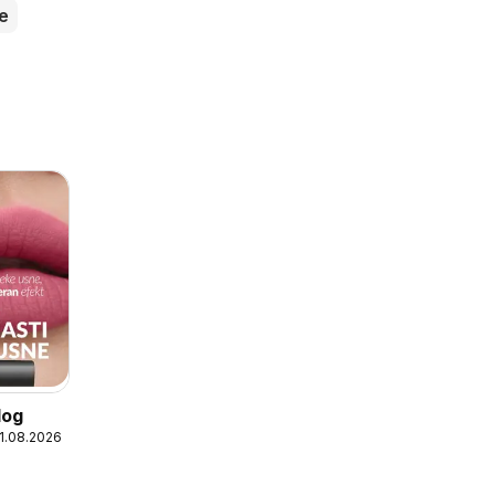
je
log
31.08.2026