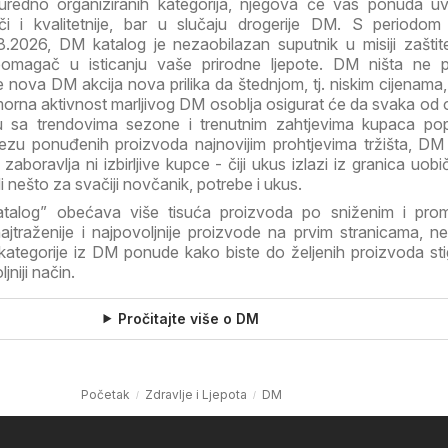
i uredno organiziranih kategorija, njegova će vas ponuda uvj
nači i kvalitetnije, bar u slučaju drogerije DM. S periodom 
.2026, DM katalog je nezaobilazan suputnik u misiji zašti
 pomagač u isticanju vaše prirodne ljepote. DM ništa ne 
je nova DM akcija nova prilika da štednjom, tj. niskim cijenama
morna aktivnost marljivog DM osoblja osigurat će da svaka od
u sa trendovima sezone i trenutnim zahtjevima kupaca pop
pezu ponuđenih proizvoda najnovijim prohtjevima tržišta, DM
aboravlja ni izbirljive kupce - čiji ukus izlazi iz granica uobi
 nešto za svačiji novčanik, potrebe i ukus.
atalog” obećava više tisuća proizvoda po sniženim i prom
najtraženije i najpovoljnije proizvode na prvim stranicama, 
ategorije iz DM ponude kako biste do željenih proizvoda stig
jniji način.
Pročitajte više o DM
Početak
Zdravlje i Ljepota
DM