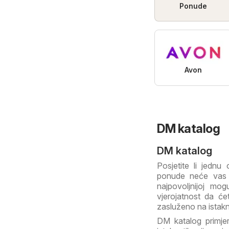
Ponude
Avon
DM katalog
DM katalog
Posjetite li jedn
ponude neće vas o
najpovoljnijoj mogu
vjerojatnost da ć
zasluženo na istak
DM katalog primjer