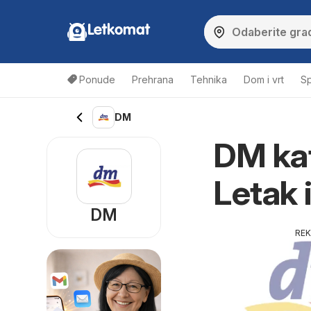
Letkomat
Ponude
Prehrana
Tehnika
Dom i vrt
Sp
DM
DM kat
Letak 
DM
RE