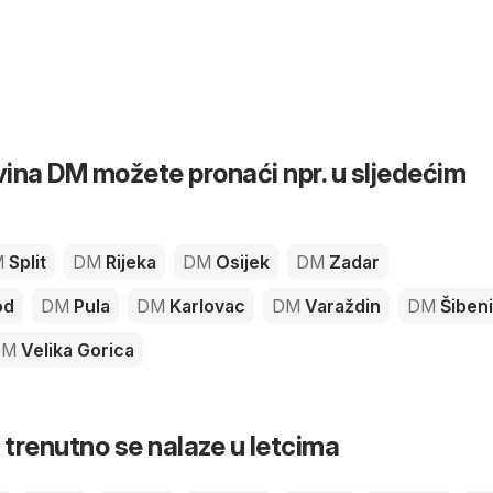
ina DM možete pronaći npr. u sljedećim
M
Split
DM
Rijeka
DM
Osijek
DM
Zadar
od
DM
Pula
DM
Karlovac
DM
Varaždin
DM
Šiben
DM
Velika Gorica
 trenutno se nalaze u letcima