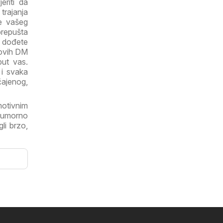
eriti da
trajanja
te vašeg
prepušta
, dođete
 ovih DM
ut vas.
 i svaka
čajenog,
otivnim
neumorno
li brzo,