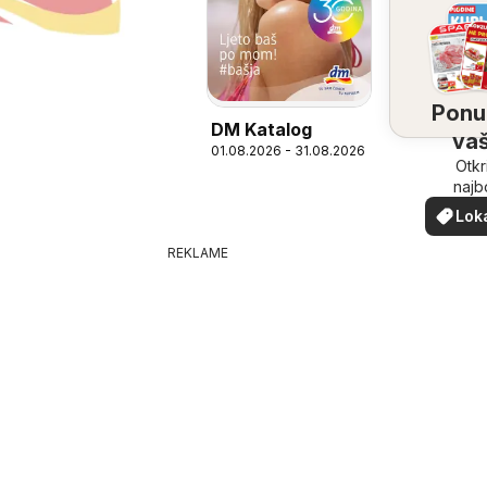
Ponu
DM Katalog
vaš
01.08.2026 - 31.08.2026
bliz
Otkr
najb
ponu
Lok
vašoj b
pon
REKLAME