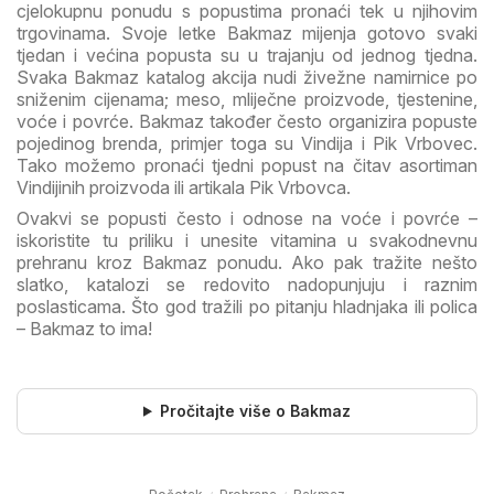
cjelokupnu ponudu s popustima pronaći tek u njihovim
trgovinama. Svoje letke Bakmaz mijenja gotovo svaki
tjedan i većina popusta su u trajanju od jednog tjedna.
Svaka Bakmaz katalog akcija nudi živežne namirnice po
sniženim cijenama; meso, mliječne proizvode, tjestenine,
voće i povrće. Bakmaz također često organizira popuste
pojedinog brenda, primjer toga su Vindija i Pik Vrbovec.
Tako možemo pronaći tjedni popust na čitav asortiman
Vindijinih proizvoda ili artikala Pik Vrbovca.
Ovakvi se popusti često i odnose na voće i povrće –
iskoristite tu priliku i unesite vitamina u svakodnevnu
prehranu kroz Bakmaz ponudu. Ako pak tražite nešto
slatko, katalozi se redovito nadopunjuju i raznim
poslasticama. Što god tražili po pitanju hladnjaka ili polica
– Bakmaz to ima!
Pročitajte više o Bakmaz