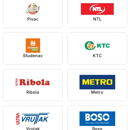
Pivac
NTL
Studenac
KTC
Ribola
Metro
Vrutak
Boso