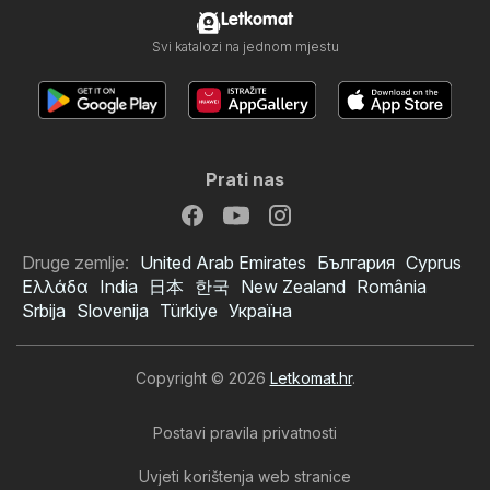
Letkomat
Svi katalozi na jednom mjestu
Prati nas
Druge zemlje:
United Arab Emirates
България
Cyprus
Ελλάδα
India
日本
한국
New Zealand
România
Srbija
Slovenija
Türkiye
Україна
Copyright © 2026
Letkomat.hr
.
Postavi pravila privatnosti
Uvjeti korištenja web stranice