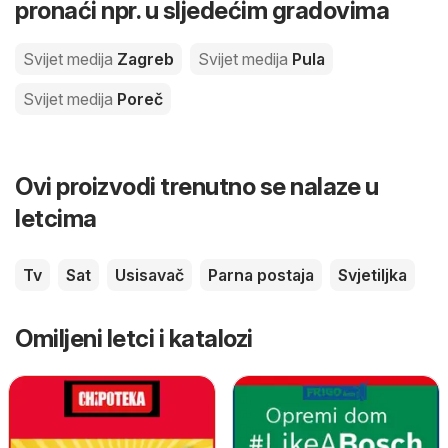
pronaći npr. u sljedećim gradovima
Svijet medija
Zagreb
Svijet medija
Pula
Svijet medija
Poreč
Ovi proizvodi trenutno se nalaze u
letcima
Tv
Sat
Usisavač
Parna postaja
Svjetiljka
Omiljeni letci i katalozi