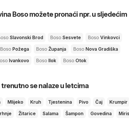
ina Boso možete pronaći npr. u sljedećim
Boso
Slavonski Brod
Boso
Sesvete
Boso
Vinkovci
Boso
Požega
Boso
Županja
Boso
Nova Gradiška
oso
Ivankovo
Boso
Ilok
Boso
Otok
 trenutno se nalaze u letcima
a
Mlijeko
Kruh
Tjestenina
Pivo
Čaj
Krumpir
vrhnje
Žitarice
Salama
Šampon
Govedina
Miri