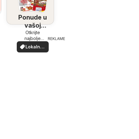
Ponude u
vašoj
blizini
Otkrijte
najbolje
REKLAME
ponude u
Lokalne
vašoj blizini
ponude