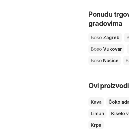
Ponudu trgov
gradovima
Boso
Zagreb
Boso
Vukovar
Boso
Našice
B
Ovi proizvodi
Kava
Čokolad
Limun
Kiselo 
Krpa