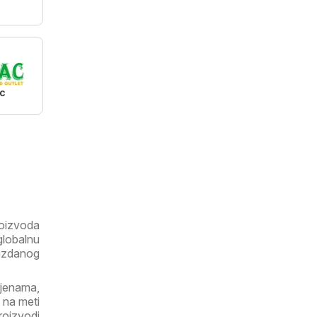
c
roizvoda
globalnu
ouzdanog
ijenama,
 na meti
proizvodi