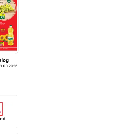
alog
18.08.2026
and