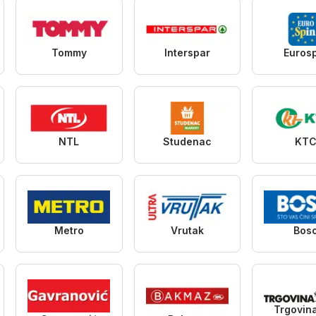
Tommy
Interspar
Euros
NTL
Studenac
KT
Metro
Vrutak
Bos
Trgovin