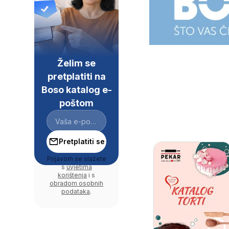
Želim se
pretplatiti na
Boso katalog e-
poštom
Pretplatiti se
Prijavom se slažete
s
uvjetima
korištenja
i s
obradom osobnih
podataka
.