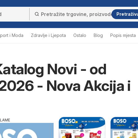
Pretraživ
port i Moda
Zdravlje i Ljepota
Ostalo
Blog
Popis mjesta
atalog Novi - od
2026 - Nova Akcija i
KLAME