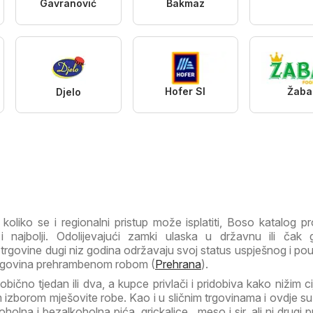
Gavranović
Bakmaz
Hofer SI
Žaba
Djelo
 koliko se i regionalni pristup može isplatiti, Boso katalog p
 najbolji. Odolijevajući zamki ulaska u državnu ili čak 
trgovine dugi niz godina održavaju svoj status uspješnog i p
trgovina prehrambenom robom (
Prehrana
).
bično tjedan ili dva, a kupce privlači i pridobiva kako nižim c
izborom mješovite robe. Kao i u sličnim trgovinama i ovdje su
olna i bezalkoholna pića, grickalice,, meso i sir, ali ni drugi 