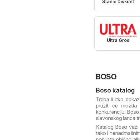
Stanić Diskont
Ultra Gros
BOSO
Boso katalog
Treba li itko dokaz
pružit će možda i
konkurenciju, Boso 
slavonskog lanca 
Katalog Boso važi o
tako i nenadmašnim 
popusta obično alkoh