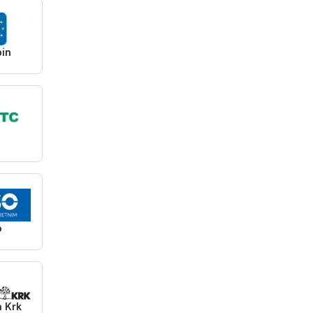
pin
C
o
a Krk