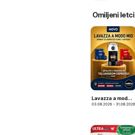
Omiljeni letci
Lavazza a modo
03.08.2026 - 31.08.202
mio