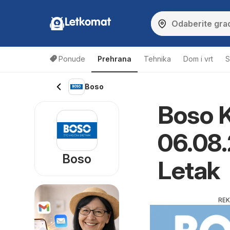
Letkomat
Ponude
Prehrana
Tehnika
Dom i vrt
S
Boso
Boso K
06.08.
Boso
Letak
RE