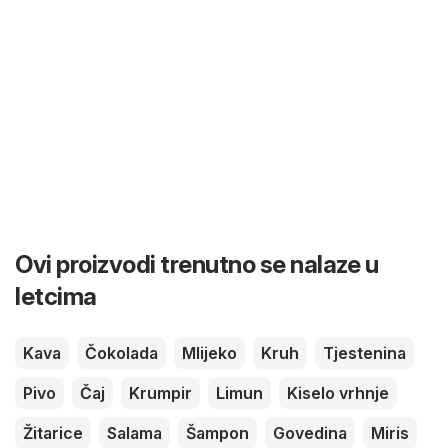
Ovi proizvodi trenutno se nalaze u
letcima
Kava
Čokolada
Mlijeko
Kruh
Tjestenina
Pivo
Čaj
Krumpir
Limun
Kiselo vrhnje
Žitarice
Salama
Šampon
Govedina
Miris