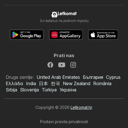
Letkomat
Svi katalozi na jednom mjestu
Prati nas
Druge zemlje:
United Arab Emirates
България
Cyprus
Ελλάδα
India
日本
한국
New Zealand
România
Srbija
Slovenija
Türkiye
Україна
Copyright © 2026
Letkomat.hr
.
Postavi pravila privatnosti