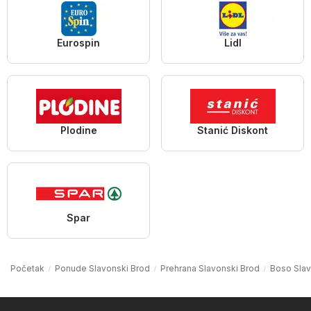
Eurospin
Lidl
Plodine
Stanić Diskont
Spar
Početak
Ponude Slavonski Brod
Prehrana Slavonski Brod
Boso Slav