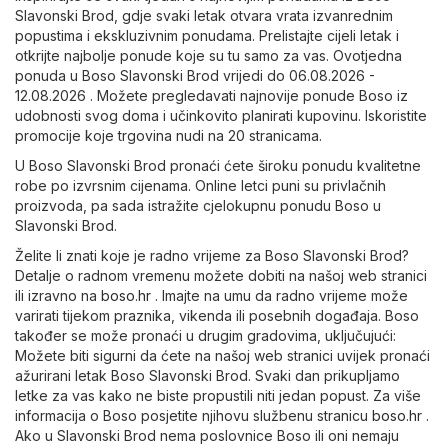
Slavonski Brod, gdje svaki letak otvara vrata izvanrednim
popustima i ekskluzivnim ponudama. Prelistajte cijeli letak i
otkrijte najbolje ponude koje su tu samo za vas. Ovotjedna
ponuda u Boso Slavonski Brod vrijedi do 06.08.2026 -
12.08.2026 . Možete pregledavati najnovije ponude Boso iz
udobnosti svog doma i učinkovito planirati kupovinu. Iskoristite
promocije koje trgovina nudi na 20 stranicama.
U Boso Slavonski Brod pronaći ćete široku ponudu kvalitetne
robe po izvrsnim cijenama. Online letci puni su privlačnih
proizvoda, pa sada istražite cjelokupnu ponudu Boso u
Slavonski Brod.
Želite li znati koje je radno vrijeme za Boso Slavonski Brod?
Detalje o radnom vremenu možete dobiti na našoj web stranici
ili izravno na
boso.hr
. Imajte na umu da radno vrijeme može
varirati tijekom praznika, vikenda ili posebnih događaja. Boso
također se može pronaći u drugim gradovima, uključujući:
Možete biti sigurni da ćete na našoj web stranici uvijek pronaći
ažurirani letak Boso Slavonski Brod. Svaki dan prikupljamo
letke za vas kako ne biste propustili niti jedan popust. Za više
informacija o Boso posjetite njihovu službenu stranicu
boso.hr
.
Ako u Slavonski Brod nema poslovnice Boso ili oni nemaju