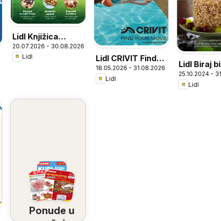
Lidl Knjižica
20.07.2026 - 30.08.2026
recepata Psići u
Lidl
Lidl CRIVIT Find
ophodnji
Lidl Biraj bi
18.05.2026 - 31.08.2026
your move
25.10.2024 - 3
jedi fino
Lidl
Lidl
Ponude u