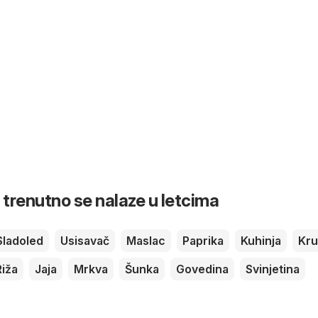
 trenutno se nalaze u letcima
Sladoled
Usisavač
Maslac
Paprika
Kuhinja
Kr
Riža
Jaja
Mrkva
Šunka
Govedina
Svinjetina