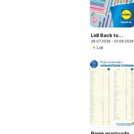
Lidl Back to
29.07.2026 - 01.09.2026
school uz Lidlovu
Lidl
ponudu
Popis proizvoda