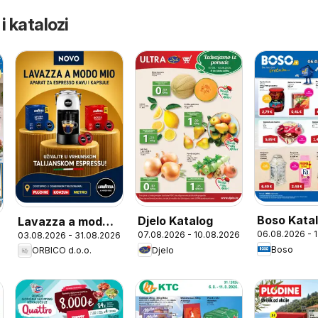
 i katalozi
Boso Kata
Djelo Katalog
Lavazza a modo
06.08.2026 - 
07.08.2026 - 10.08.2026
03.08.2026 - 31.08.2026
mio
Boso
Djelo
ORBICO d.o.o.