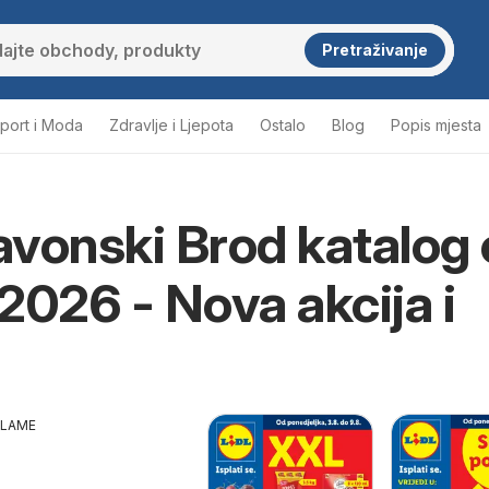
Pretraživanje
port i Moda
Zdravlje i Ljepota
Ostalo
Blog
Popis mjesta
lavonski Brod katalog
2026 - Nova akcija i
KLAME