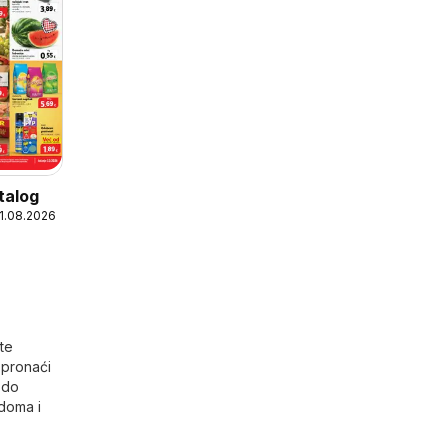
talog
11.08.2026
te
 pronaći
 do
doma i