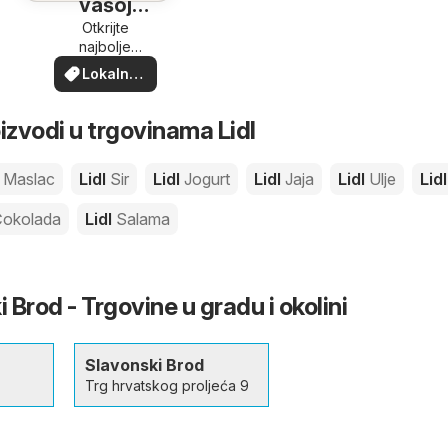
vašoj
blizini
Otkrijte
najbolje
ponude u
Lokalne
vašoj blizini
ponude
izvodi u trgovinama Lidl
l
Maslac
Lidl
Sir
Lidl
Jogurt
Lidl
Jaja
Lidl
Ulje
Lid
okolada
Lidl
Salama
i Brod - Trgovine u gradu i okolini
Slavonski Brod
Trg hrvatskog proljeća 9