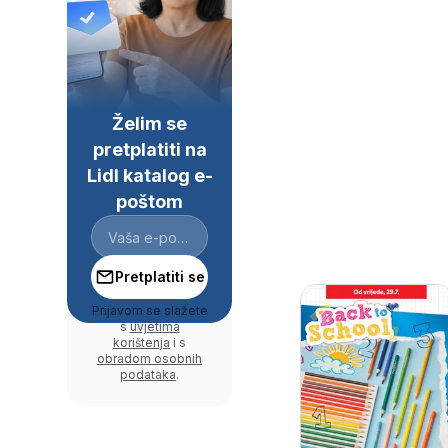
Želim se
pretplatiti na
Lidl katalog e-
poštom
Pretplatiti se
Prijavom se slažete
s
uvjetima
korištenja
i s
obradom osobnih
podataka
.