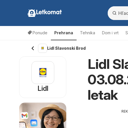
Letkomat
Ponude
Prehrana
Tehnika
Dom i vrt
S
Lidl Slavonski Brod
Lidl S
03.08.
Lidl
letak
RE