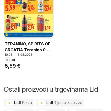
TERANINO, SPIRITS OF
CROATIA Teranino 0.5 l
10.08. - 16.08.2026
alk. 16% vol.
Lidl
5,59 €
Ostali proizvodi u trgovinama Lidl
Lidl
Pizza
Lidl
Tijesto za pizzu