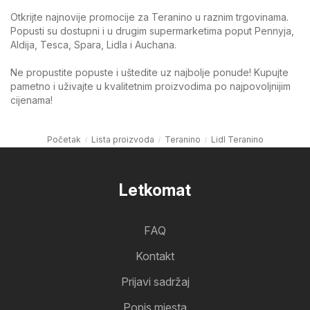
Otkrijte najnovije promocije za Teranino u raznim trgovinama.
Popusti su dostupni i u drugim supermarketima poput Pennyja,
Aldija, Tesca, Spara, Lidla i Auchana.
Ne propustite popuste i uštedite uz najbolje ponude! Kupujte
pametno i uživajte u kvalitetnim proizvodima po najpovoljnijim
cijenama!
Početak
Lista proizvoda
Teranino
Lidl Teranino
Letkomat
FAQ
Kontakt
Prijavi sadržaj
Popis mjesta