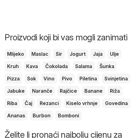
Proizvodi koji bi vas mogli zanimati
Mlijeko
Maslac
Sir
Jogurt
Jaja
Ulje
Kruh
Kava
Čokolada
Salama
Šunka
Pizza
Sok
Vino
Pivo
Piletina
Svinjetina
Jabuke
Naranče
Rajčice
Banane
Riža
Riba
Čaj
Rezanci
Kiselo vrhnje
Govedina
Ananas
Burbon
Bomboni
Želite li pronaći najbolju cijenu za