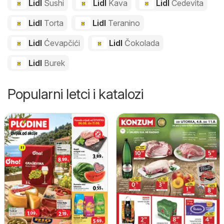
Lidl
Sushi
Lidl
Kava
Lidl
Cedevita
Lidl
Torta
Lidl
Teranino
Lidl
Ćevapčići
Lidl
Čokolada
Lidl
Burek
Popularni letci i katalozi