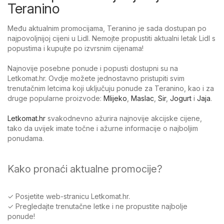
Teranino
Među aktualnim promocijama, Teranino je sada dostupan po
najpovoljnijoj cijeni u Lidl. Nemojte propustiti aktualni letak Lidl s
popustima i kupujte po izvrsnim cijenama!
Najnovije posebne ponude i popusti dostupni su na
Letkomat.hr. Ovdje možete jednostavno pristupiti svim
trenutačnim letcima koji uključuju ponude za Teranino, kao i za
druge popularne proizvode:
Mlijeko
,
Maslac
,
Sir
,
Jogurt
i
Jaja
.
Letkomat.hr
svakodnevno ažurira najnovije akcijske cijene,
tako da uvijek imate točne i ažurne informacije o najboljim
ponudama.
Kako pronaći aktualne promocije?
✓ Posjetite web-stranicu Letkomat.hr.
✓ Pregledajte trenutačne letke i ne propustite najbolje
ponude!