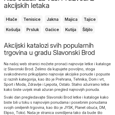
akcijskih letaka
Hlače
Tenisice
Jakna
Majica
Tajice
Košulja
Prsluk
Gaćice
Kutija
Šiljilo
Akcijski katalozi svih popularnih
trgovina u gradu Slavonski Brod
Na našoj web stranici možete pronaći najnovije letke i kataloge
iz Slavonski Brod. Želimo da kupujete povoljno, stoga
svakodnevno prikupljamo najnovije akcijske ponude i popuste
iz raznih kategorija, kao što je
Prehrana
,
Tehnika
,
Dom i vrt
,
Sport i Moda
,
Zdravlje i Ljepota
,
Ostalo
. Stalno ažuriramo letke
kako biste uvijek imali ažuran pregled najnovijih ponuda.
Svaki dan pregledavajte Slavonski Brod letke i kataloge kako
biste bili u toku s najnovijim ponudama i posebnim ponudama
svojih omiljenih trgovina, kao što je
JYSK
,
Planet obuća
,
DM
,
Elipso
,
Tokić
. Naša je stranica osmišljena tako da bude što