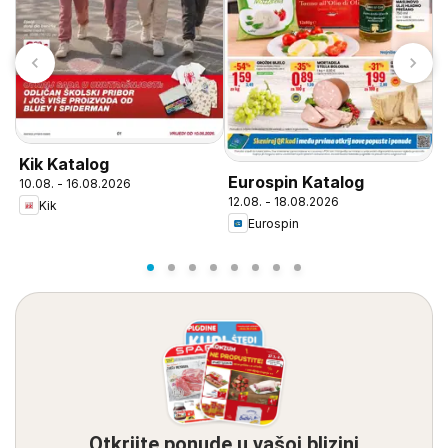
Kik Katalog
Eurospin Katalog
10.08. - 16.08.2026
E
12.08. - 18.08.2026
Kik
0
Eurospin
Otkrijte ponude u vašoj blizini