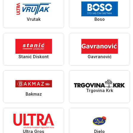
Vrutak
Boso
Stanić Diskont
Gavranović
Trgovina Krk
Bakmaz
Ultra Gros
Djelo