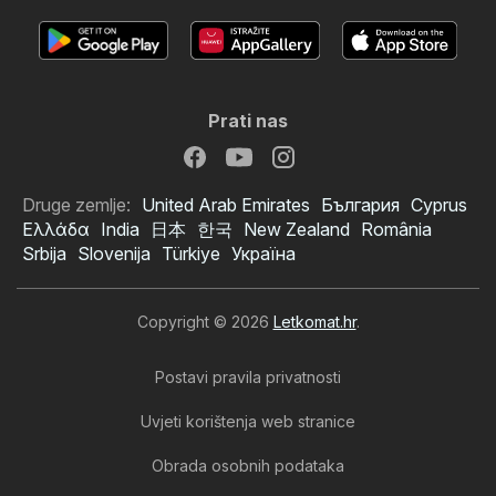
Prati nas
Druge zemlje:
United Arab Emirates
България
Cyprus
Ελλάδα
India
日本
한국
New Zealand
România
Srbija
Slovenija
Türkiye
Україна
Copyright © 2026
Letkomat.hr
.
Postavi pravila privatnosti
Uvjeti korištenja web stranice
Obrada osobnih podataka
Eurospin katalog