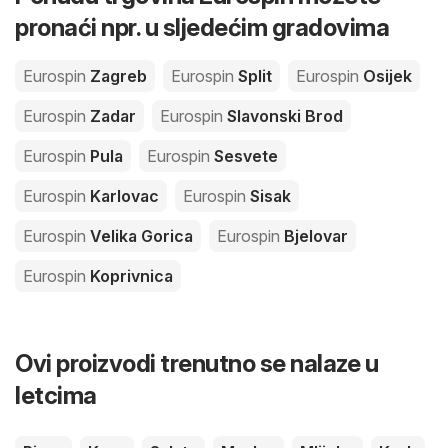
pronaći npr. u sljedećim gradovima
Eurospin
Zagreb
Eurospin
Split
Eurospin
Osijek
Eurospin
Zadar
Eurospin
Slavonski Brod
Eurospin
Pula
Eurospin
Sesvete
Eurospin
Karlovac
Eurospin
Sisak
Eurospin
Velika Gorica
Eurospin
Bjelovar
Eurospin
Koprivnica
Ovi proizvodi trenutno se nalaze u
letcima