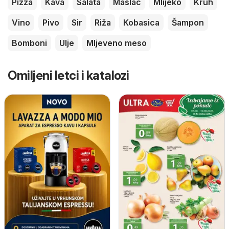
Pizza
Kava
Salata
Maslac
Mlijeko
Kruh
Vino
Pivo
Sir
Riža
Kobasica
Šampon
Bomboni
Ulje
Mljeveno meso
Omiljeni letci i katalozi