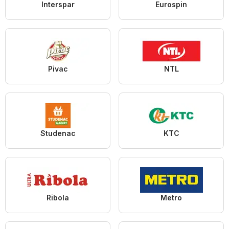
Interspar
Eurospin
Pivac
NTL
Studenac
KTC
Ribola
Metro