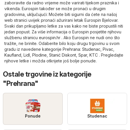
zaboravite da radno vrijeme može varirati tijekom praznika i
vikenda. Eurospin također se može pronaći u drugim
gradovima, uključujući: Možete biti sigurni da ćete na našoj
web stranici uvijek pronaći ažurirani letak Eurospin Bjelovar.
Svaki dan prikupljamo letke za vas kako ne biste propustili niti
jedan popust. Za više informacija o Eurospin posjetite njihovu
službenu stranicu
eurospin.hr
. Ako Eurospin ne nudi ono što
tražite, ne brinite. Odaberite bilo koju drugu trgovinu u svom
gradu iz navedene kategorije
Prehrana
:
Studenac
,
Pivac
,
Kaufland
,
Lidl
,
Plodine
,
Stanić Diskont
,
Spar
,
KTC
. Pregledajte
njihove letke i možda otkrijete još bolje ponude.
Ostale trgovine iz kategorije
"Prehrana"
Ponude
Studenac