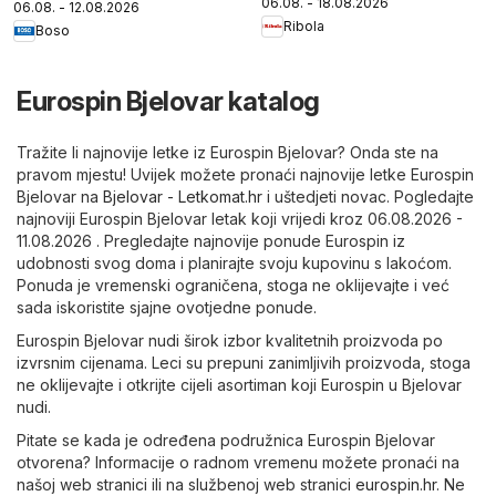
06.08. - 18.08.2026
06.08. - 12.08.2026
Ribola
Boso
Eurospin Bjelovar katalog
Tražite li najnovije letke iz Eurospin Bjelovar? Onda ste na
pravom mjestu! Uvijek možete pronaći najnovije letke Eurospin
Bjelovar na
Bjelovar - Letkomat.hr
i uštedjeti novac. Pogledajte
najnoviji Eurospin Bjelovar letak koji vrijedi kroz 06.08.2026 -
11.08.2026 . Pregledajte najnovije ponude Eurospin iz
udobnosti svog doma i planirajte svoju kupovinu s lakoćom.
Ponuda je vremenski ograničena, stoga ne oklijevajte i već
sada iskoristite sjajne ovotjedne ponude.
Eurospin Bjelovar nudi širok izbor kvalitetnih proizvoda po
izvrsnim cijenama. Leci su prepuni zanimljivih proizvoda, stoga
ne oklijevajte i otkrijte cijeli asortiman koji Eurospin u Bjelovar
nudi.
Pitate se kada je određena podružnica Eurospin Bjelovar
otvorena? Informacije o radnom vremenu možete pronaći na
našoj web stranici ili na službenoj web stranici
eurospin.hr
. Ne