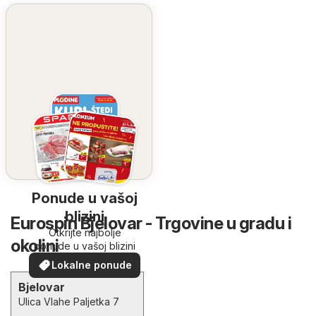
Ponude u vašoj
blizini
Eurospin Bjelovar - Trgovine u gradu i
Otkrijte najbolje
okolini
ponude u vašoj blizini
Lokalne ponude
Bjelovar
Ulica Vlahe Paljetka 7