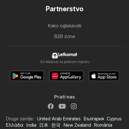
Partnerstvo
Kako oglašavati
B2B zona
Letkomat
Svi katalozi na jednom mjestu
Prati nas
Druge zemlje:
United Arab Emirates
България
Cyprus
Ελλάδα
India
日本
한국
New Zealand
România