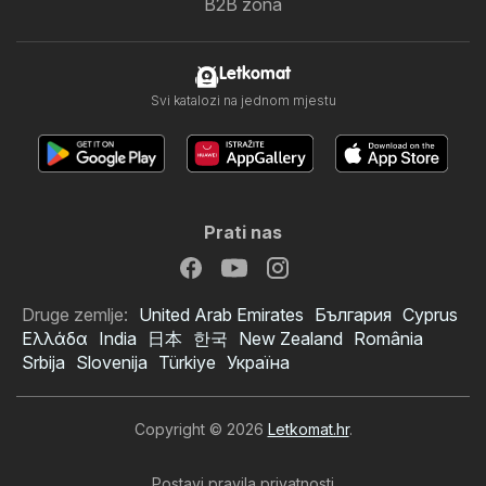
B2B zona
Letkomat
Svi katalozi na jednom mjestu
Prati nas
Druge zemlje:
United Arab Emirates
България
Cyprus
Ελλάδα
India
日本
한국
New Zealand
România
Srbija
Slovenija
Türkiye
Україна
Copyright © 2026
Letkomat.hr
.
Postavi pravila privatnosti