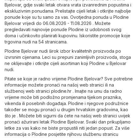
Bjelovar, gdje svaki letak otvara vrata izvanrednim popustima i
ekskluzivnim ponudama. Prelistajte cijeli letak i otkrijte najbolje
ponude koje su tu samo za vas. Ovotjedna ponuda u Plodine
Bjelovar vrijedi do 06.08.2026 - 11.08.2026 . Možete
pregledavati najnovije ponude Plodine iz udobnosti svog
doma i učinkovito planirati kupovinu. Iskoristite promocije koje
trgovina nudi na 54 stranicama.
Plodine Bjelovar nudi širok izbor kvalitetnih proizvoda po
izvrsnim cijenama. Leci su prepuni zanimljivih proizvoda, stoga
ne oklijevajte i otkrijte cijeli asortiman koji Plodine u Bjelovar
nudi.
Pitate se koje je radno vrijeme Plodine Bjelovar? Sve potrebne
informacije možete pronaći na našoj web stranici ili na
službenoj web stranici
plodine.hr
. Imajte na umu da radno
vrijeme može biti podložno promjenama tijekom praznika,
vikenda ili posebnih događaja. Plodine i njegove podružnice
također se mogu pronaći u drugim hrvatskim gradovima, kao
što je . Možete biti sigurni da ćete na našoj web stranici uvijek
pronaći ažurirani letak Plodine Bjelovar. Svaki dan prikupljamo
letke za vas kako ne biste propustili niti jedan popust. Za više
informacija o Plodine posjetite njihovu službenu stranicu