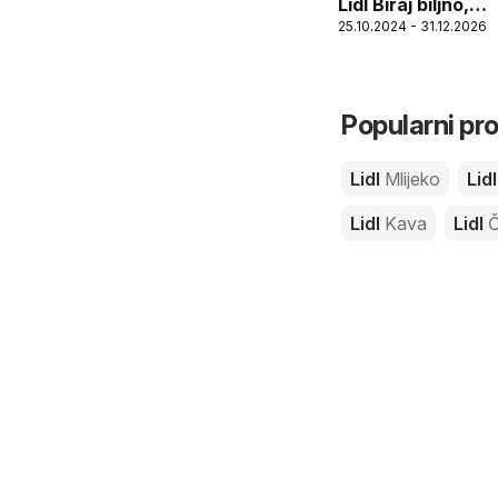
Lidl Biraj biljno,
25.10.2024 - 31.12.2026
jedi fino
Popularni pro
Lidl
Mlijeko
Lid
Lidl
Kava
Lidl
Č