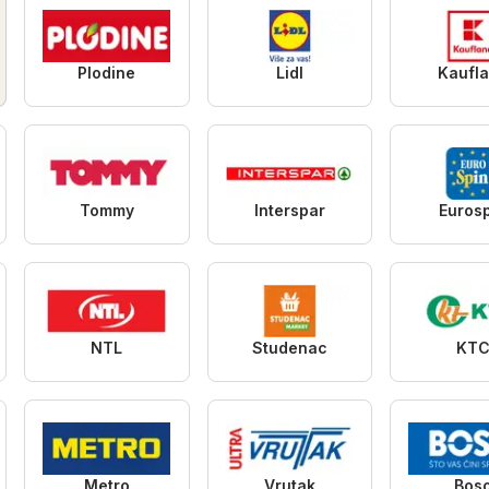
Plodine
Lidl
Kaufl
Tommy
Interspar
Euros
NTL
Studenac
KT
Metro
Vrutak
Bos