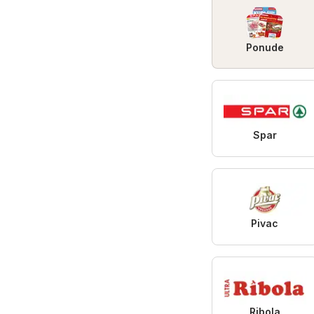
Ponude
Spar
Pivac
Ribola