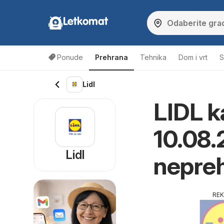
Letkomat
Ponude
Prehrana
Tehnika
Dom i vrt
S
Lidl
LIDL k
10.08.2
Lidl
nepre
RE