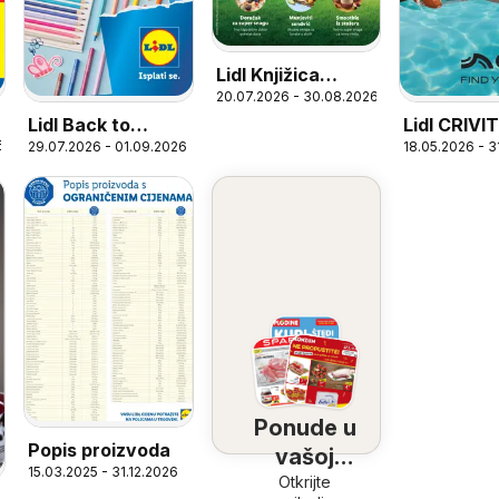
Lidl Knjižica
20.07.2026 - 30.08.2026
recepata Psići u
Lidl Back to
Lidl CRIVIT
ophodnji
6
29.07.2026 - 01.09.2026
18.05.2026 - 
school uz Lidlovu
your move
ponudu
Ponude u
Popis proizvoda
vašoj
15.03.2025 - 31.12.2026
blizini
Otkrijte