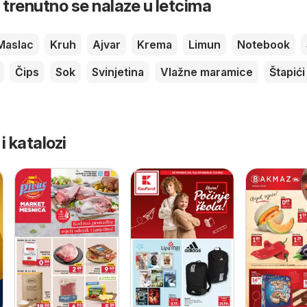
 trenutno se nalaze u letcima
Maslac
Kruh
Ajvar
Krema
Limun
Notebook
Čips
Sok
Svinjetina
Vlažne maramice
Štapići
 i katalozi