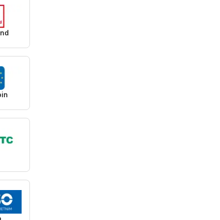
and
pin
C
o