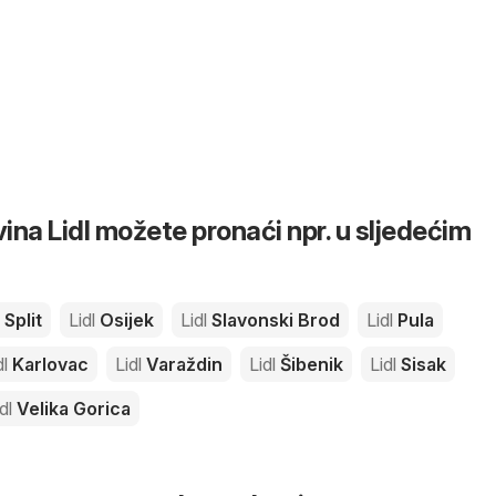
ina Lidl možete pronaći npr. u sljedećim
Split
Lidl
Osijek
Lidl
Slavonski Brod
Lidl
Pula
dl
Karlovac
Lidl
Varaždin
Lidl
Šibenik
Lidl
Sisak
dl
Velika Gorica