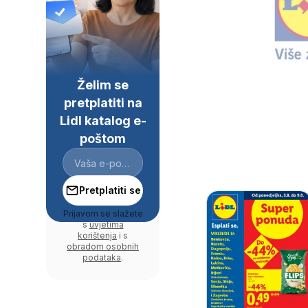
Želim se
pretplatiti na
Lidl katalog e-
poštom
Pretplatiti se
Prijavom se slažete
s
uvjetima
korištenja
i s
obradom osobnih
podataka
.