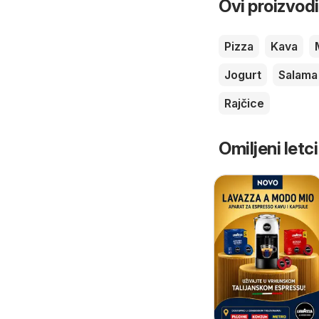
Ovi proizvodi
Pizza
Kava
Jogurt
Salama
Rajčice
Omiljeni letci