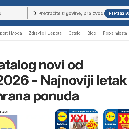
Pretraživ
port i Moda
Zdravlje i Ljepota
Ostalo
Blog
Popis mjesta
atalog novi od
026 - Najnoviji letak 
hrana ponuda
KLAME