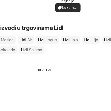
najbolje
ponude u
Lokalne
vašoj blizini
ponude
izvodi u trgovinama Lidl
l
Maslac
Lidl
Sir
Lidl
Jogurt
Lidl
Jaja
Lidl
Ulje
Lid
okolada
Lidl
Salama
REKLAME