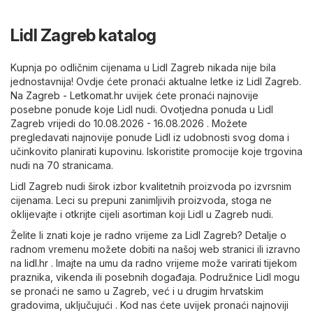
Lidl Zagreb katalog
Kupnja po odličnim cijenama u Lidl Zagreb nikada nije bila
jednostavnija! Ovdje ćete pronaći aktualne letke iz Lidl Zagreb.
Na
Zagreb - Letkomat.hr
uvijek ćete pronaći najnovije
posebne ponude koje Lidl nudi. Ovotjedna ponuda u Lidl
Zagreb vrijedi do 10.08.2026 - 16.08.2026 . Možete
pregledavati najnovije ponude Lidl iz udobnosti svog doma i
učinkovito planirati kupovinu. Iskoristite promocije koje trgovina
nudi na 70 stranicama.
Lidl Zagreb nudi širok izbor kvalitetnih proizvoda po izvrsnim
cijenama. Leci su prepuni zanimljivih proizvoda, stoga ne
oklijevajte i otkrijte cijeli asortiman koji Lidl u Zagreb nudi.
Želite li znati koje je radno vrijeme za Lidl Zagreb? Detalje o
radnom vremenu možete dobiti na našoj web stranici ili izravno
na
lidl.hr
. Imajte na umu da radno vrijeme može varirati tijekom
praznika, vikenda ili posebnih događaja. Podružnice Lidl mogu
se pronaći ne samo u Zagreb, već i u drugim hrvatskim
gradovima, uključujući . Kod nas ćete uvijek pronaći najnoviji