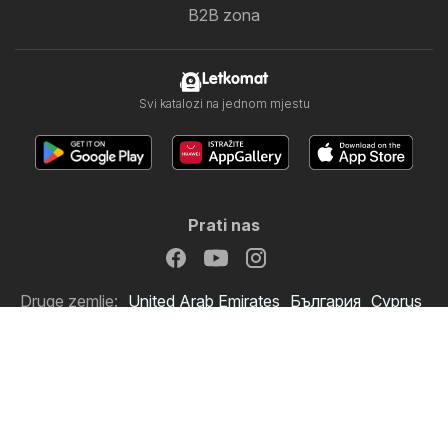
B2B zona
Letkomat
Svi katalozi na jednom mjestu
Prati nas
Druge zemlje:
United Arab Emirates
България
Cyprus
Ελλάδα
India
日本
한국
New Zealand
România
Srbija
Slovenija
Türkiye
Україна
Copyright © 2026
Letkomat.hr
.