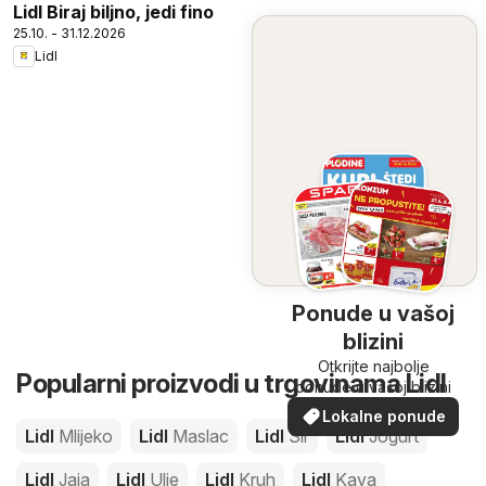
Lidl Biraj biljno, jedi fino
25.10. - 31.12.2026
Lidl
Ponude u vašoj
blizini
Otkrijte najbolje
Popularni proizvodi u trgovinama Lidl
ponude u vašoj blizini
Lokalne ponude
Lidl
Mlijeko
Lidl
Maslac
Lidl
Sir
Lidl
Jogurt
Lidl
Jaja
Lidl
Ulje
Lidl
Kruh
Lidl
Kava