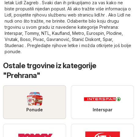
letak Lidl Zagreb . Svaki dan ih prikupljamo za vas kako ne
biste propustili nijedan popust. Ali ako tražite više informacija o
Lidl, posjetite njihovu službenu web stranicu
lidl.hr
. Ako Lidl ne
nudi ono što tražite, ne brinite. Odaberite bilo koju drugu
trgovinu u svom gradu iz navedene kategorije
Prehrana
:
Interspar
,
Tommy
,
NTL
,
Kaufland
,
Metro
,
Eurospin
,
Plodine
,
Vrutak
,
Boso
,
Pivac
,
Gavranović
,
Stanić Diskont
,
Spar
,
Studenac
. Pregledajte njihove letke i možda otkrijete još bolje
ponude.
Ostale trgovine iz kategorije
"Prehrana"
Ponude
Interspar