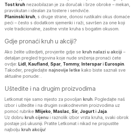
Tost kruh
nezaobilazan je za doručak i brze obroke – mekan,
pravokutan i idealan za tostere i sendviče.
Planinski kruh
, s druge strane, donosi rustikalni okus domaće
peći – često s dodatkom sjemenki i raži, savršen za one koji
vole tradicionalne, zasitne vrste kruha s bogatim okusom.
Gdje pronaći kruh u akciji?
Ako želite uštedjeti, provjerite gdje se
kruh nalazi u akciji
–
detaljan pregled trgovina koje nude sniženja pronaći ćete
ovdje:
Lidl
,
Kaufland
,
Spar
,
Tommy
,
Interspar
i
Eurospin
.
Također, pregledajte
najnovije letke
kako biste saznali sve
aktualne ponude:
.
Uštedite i na drugim proizvodima
Letkomat nije samo mjesto za povoljan
kruh
. Pogledajte naš
izbor i uštedite i na drugim svakodnevnim proizvodima uz
pomoć rubrike
Mlijeko
,
Maslac
,
Sir
,
Jogurt
i
Jaja
.
Uz dobru
kruh cijenu
i raznolik izbor vrsta kruha, svaki obrok
postaje još ukusniji. Pratite Letkomat i nikad ne propustite
najbolju
kruh akciju
!