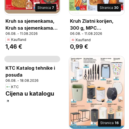
Stranica
7
Stranica
30
Kruh sa sjemenkama,
Kruh Zlatni korijen,
Kruh sa sjemenkama
300 g, MPC
06.08. - 11.08.2026
06.08. - 11.08.2026
500 g
2.5.2025=1,55€, (=1 kg
Kaufland
Kaufland
3,30€)
1,46 €
0,99 €
Stranica
13
Stranica
16