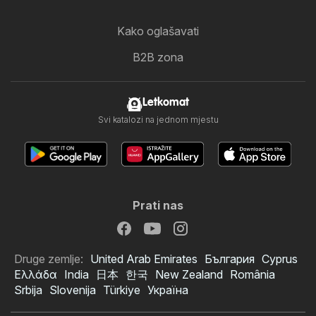
Kako oglašavati
B2B zona
Letkomat
Svi katalozi na jednom mjestu
Prati nas
Druge zemlje:
United Arab Emirates
България
Cyprus
Ελλάδα
India
日本
한국
New Zealand
România
Srbija
Slovenija
Türkiye
Україна