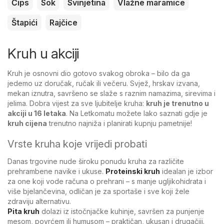
Čips
Sok
Svinjetina
Vlažne maramice
Štapići
Rajčice
Kruh u akciji
Kruh je osnovni dio gotovo svakog obroka – bilo da ga
jedemo uz doručak, ručak ili večeru. Svjež, hrskav izvana,
mekan iznutra, savršeno se slaže s raznim namazima, sirevima i
jelima. Dobra vijest za sve ljubitelje kruha:
kruh je trenutno u
akciji u
16
letaka
. Na Letkomatu možete lako saznati gdje je
kruh cijena
trenutno najniža i planirati kupnju pametnije!
Vrste kruha koje vrijedi probati
Danas trgovine nude široku ponudu kruha za različite
prehrambene navike i ukuse.
Proteinski kruh
idealan je izbor
za one koji vode računa o prehrani – s manje ugljikohidrata i
više bjelančevina, odličan je za sportaše i sve koji žele
zdraviju alternativu.
Pita kruh
dolazi iz istočnjačke kuhinje, savršen za punjenje
mesom, povrćem ili humusom – praktičan, ukusan i drugačiji.