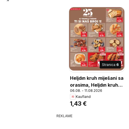
Stranica
6
Heljdın kruh miješani sa
orasima, Heljdın kruh
06.08. - 11.08.2026
miješani sa orasima
Kaufland
400 g
1,43 €
REKLAME