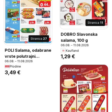
Stranica
11
DOBRO Slavonska
Stranica
27
salama, 100 g
06.08. - 11.08.2026
POLI Salama, odabrane
Kaufland
1,29 €
vrste polutrajni
06.08. - 11.08.2026
proizvod 500 g
Plodine
3,49 €