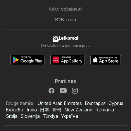
Kako oglašavati
B2B zona
Letkomat
Svi katalozi na jednom mjestu
Prati nas
Druge zemlje:
United Arab Emirates
България
Cyprus
Ελλάδα
India
日本
한국
New Zealand
România
Srbija
Slovenija
Türkiye
Україна