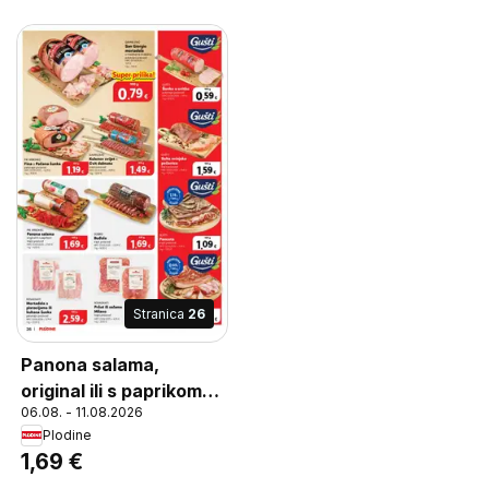
Stranica
26
Panona salama,
original ili s paprikom
06.08. - 11.08.2026
trajni proizvod
Plodine
1,69 €