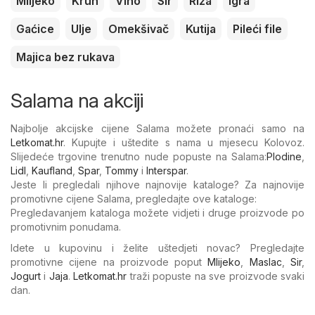
Mlijeko
Kruh
Vino
Sir
Riža
Igra
Gaćice
Ulje
Omekšivač
Kutija
Pileći file
Majica bez rukava
Salama na akciji
Najbolje akcijske cijene Salama možete pronaći samo na
Letkomat.hr
. Kupujte i uštedite s nama u mjesecu Kolovoz.
Slijedeće trgovine trenutno nude popuste na Salama:
Plodine
,
Lidl
,
Kaufland
,
Spar
,
Tommy
i
Interspar
.
Jeste li pregledali njihove najnovije kataloge? Za najnovije
promotivne cijene Salama, pregledajte ove kataloge:
Pregledavanjem kataloga možete vidjeti i druge proizvode po
promotivnim ponudama.
Idete u kupovinu i želite uštedjeti novac? Pregledajte
promotivne cijene na proizvode poput
Mlijeko
,
Maslac
,
Sir
,
Jogurt
i
Jaja
.
Letkomat.hr
traži popuste na sve proizvode svaki
dan.