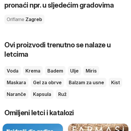
pronaći npr. u sljedećim gradovima
Oriflame
Zagreb
Ovi proizvodi trenutno se nalaze u
letcima
Voda
Krema
Badem
Ulje
Miris
Maskara
Gel za obrve
Balzam za usne
Kist
Naranče
Kapsula
Ruž
Omiljeni letci i katalozi