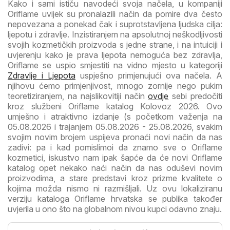
Kako i sami ističu navodeći svoja načela, u kompaniji
Oriflame uvijek su pronalazili način da pomire dva često
nepovezana a ponekad čak i suprotstavljena ljudska cilja:
ljepotu i zdravlje. Inzistiranjem na apsolutnoj neškodljivosti
svojih kozmetičkih proizvoda s jedne strane, i na intuiciji i
uvjerenju kako je prava ljepota nemoguća bez zdravlja,
Oriflame se uspio smjestiti na vidno mjesto u kategoriji
Zdravlje i Ljepota
uspješno primjenujući ova načela. A
njihovu ćemo primjenjivost, mnogo zornije nego pukim
teoretiziranjem, na najslikovitiji način
ovdje
sebi predočiti
kroz službeni Oriflame katalog Kolovoz 2026. Ovo
umješno i atraktivno izdanje (s početkom važenja na
05.08.2026 i trajanjem 05.08.2026 - 25.08.2026, svakim
svojim novim brojem uspijeva pronaći novi način da nas
zadivi: pa i kad pomislimoi da znamo sve o Oriflame
kozmetici, iskustvo nam ipak šapće da će novi Oriflame
katalog opet nekako naći način da nas oduševi novim
proizvodima, a stare predstavi kroz prizme kvalitete o
kojima možda nismo ni razmišljali. Uz ovu lokaliziranu
verziju kataloga Oriflame hrvatska se publika također
uvjerila u ono što na globalnom nivou kupci odavno znaju.