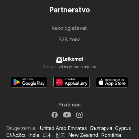
Partnerstvo
Kako oglašavati
B2B zona
Letkomat
Svi katalozi na jednom mjestu
Prati nas
Druge zemlje:
United Arab Emirates
България
Cyprus
Ελλάδα
India
日本
한국
New Zealand
România