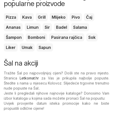
popularne proizvode
Pizza
Kava
Grill
Mlijeko
Pivo
Čaj
Ananas
Limun
Sir
Badel
Salama
Šampon
Bomboni
Pasirana rajčica
Sok
Liker
Umak
Sapun
Šal na akciji
Tražite Šal po najpovoljnijoj cijeni? Došli ste na pravo mjesto.
Stranica
Letkomat.hr
za Vas je prikupila najbolje popuste.
Štedite s nama u mjesecu Kolovoz. Slijedeće trgovine trenutno
nude popuste na Šal:.
Jeste li pregledali njihove najnovije kataloge? Donosimo Vam
izbor kataloga u kojima sada možete pronaći Šal na popustu:
Uvijek provjerite datum isteka promocije kako ne biste
propustili odlične cijene!