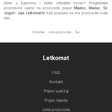
Idete u kupovinu i želite uštedjeti novac? Pregledajte
promotivne cijene na proizvode poput
Mlijeko
,
Maslac
,
Sir
,
Jogurt
i
Jaja
.
Letkomat.hr
traži popuste na sve proizvode svaki
dan.
Početak
Lista proizvoda
Šal
Letkomat
FAQ
Kontakt
Prijavi sadržaj
Popis mjesta
Lista proizvoda