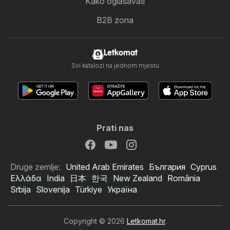
Kako oglašavati
B2B zona
Letkomat
Svi katalozi na jednom mjestu
Prati nas
Druge zemlje:
United Arab Emirates
България
Cyprus
Ελλάδα
India
日本
한국
New Zealand
România
Srbija
Slovenija
Türkiye
Україна
Copyright © 2026
Letkomat.hr
.