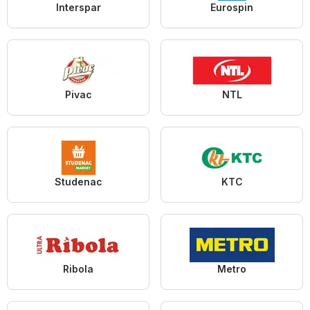
Interspar
Eurospin
Pivac
NTL
Studenac
KTC
Ribola
Metro