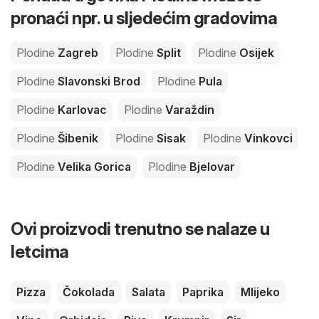
pronaći npr. u sljedećim gradovima
Plodine
Zagreb
Plodine
Split
Plodine
Osijek
Plodine
Slavonski Brod
Plodine
Pula
Plodine
Karlovac
Plodine
Varaždin
Plodine
Šibenik
Plodine
Sisak
Plodine
Vinkovci
Plodine
Velika Gorica
Plodine
Bjelovar
Ovi proizvodi trenutno se nalaze u
letcima
Pizza
Čokolada
Salata
Paprika
Mlijeko