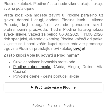
Plodine katalozi. Plodine često nude vikend akcije i akcije
sve na pola cijene.
Vrata kroz koja možete zaviriti u Plodine paralelno uz
glavni, donosi i drugi, dodatni Plodine letak - Vikend
Ponuda, koji obogaćuje vikende ponudom raznih
prehrambenih proizvoda.
Tjedni Plodine katalog izlaza
svake srijede, važeći za period 06.08.2026 - 11.08.2026,
dok specijalni, vikendovi katalog Plodine važeći od petka.
Uvjerite se i sami zašto kupci cijene redovite promocije
trgovina Plodine i prelistajte novi katalog
ovdje
!
Zašto kupci vole kupovati u Plodinama?
Široki asortiman hrvatskih proizvoda
Plodine robne marke
(Adria, Alegro, Doline, Vita
Cucina)
Povoljne cijene - česte ponude i akcije
Pročitajte više o Plodine
Početak
Prehrana
Plodine