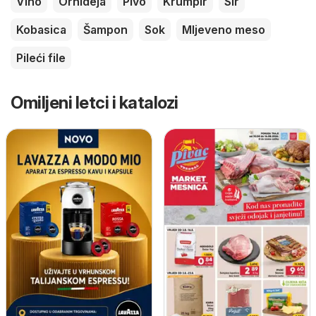
Vino
Orhideja
Pivo
Krumpir
Sir
Kobasica
Šampon
Sok
Mljeveno meso
Pileći file
Omiljeni letci i katalozi