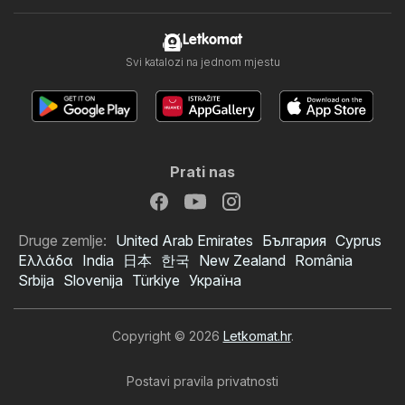
Letkomat
Svi katalozi na jednom mjestu
Prati nas
Druge zemlje:
United Arab Emirates
България
Cyprus
Ελλάδα
India
日本
한국
New Zealand
România
Srbija
Slovenija
Türkiye
Україна
Copyright © 2026
Letkomat.hr
.
Postavi pravila privatnosti