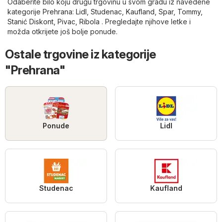
Odaberite bilo koju drugu trgovinu u svom gradu iz navedene
kategorije
Prehrana
:
Lidl
,
Studenac
,
Kaufland
,
Spar
,
Tommy
,
Stanić Diskont
,
Pivac
,
Ribola
. Pregledajte njihove letke i
možda otkrijete još bolje ponude.
Ostale trgovine iz kategorije
"Prehrana"
Ponude
Lidl
Studenac
Kaufland