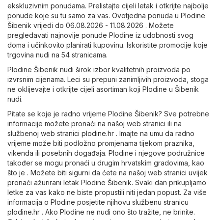
ekskluzivnim ponudama. Prelistajte cijeli letak i otkrijte najbolje
ponude koje su tu samo za vas. Ovotjedna ponuda u Plodine
Šibenik vrijedi do 06.08.2026 - 11.08.2026 . Možete
pregledavati najnovije ponude Plodine iz udobnosti svog
doma i učinkovito planirati kupovinu. Iskoristite promocije koje
trgovina nudi na 54 stranicama.
Plodine Šibenik nudi širok izbor kvalitetnih proizvoda po
izvrsnim cijenama. Leci su prepuni zanimljivih proizvoda, stoga
ne oklijevajte i otkrijte cijeli asortiman koji Plodine u Šibenik
nudi.
Pitate se koje je radno vrijeme Plodine Šibenik? Sve potrebne
informacije možete pronaći na našoj web stranici ili na
službenoj web stranici
plodine.hr
. Imajte na umu da radno
vrijeme može biti podložno promjenama tijekom praznika,
vikenda ili posebnih događaja. Plodine i njegove podružnice
također se mogu pronaći u drugim hrvatskim gradovima, kao
što je . Možete biti sigurni da ćete na našoj web stranici uvijek
pronaći ažurirani letak Plodine Šibenik. Svaki dan prikupljamo
letke za vas kako ne biste propustili niti jedan popust. Za više
informacija o Plodine posjetite njihovu službenu stranicu
plodine.hr
. Ako Plodine ne nudi ono što tražite, ne brinite.