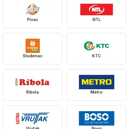
Pivac
NTL
Studenac
KTC
Ribola
Metro
Vrutak
Boso