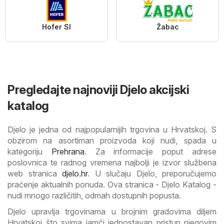
Hofer SI
Žabac
Pregledajte najnoviji Djelo akcijski
katalog
Djelo je jedna od najpopularnijih trgovina u Hrvatskoj. S
obzirom na asortiman proizvoda koji nudi, spada u
kategoriju
Prehrana
. Za informacije poput adrese
poslovnica te radnog vremena najbolji je izvor službena
web stranica
djelo.hr
. U slučaju Djelo, preporučujemo
praćenje aktualnih ponuda. Ova stranica - Djelo Katalog -
nudi mnogo različitih, odmah dostupnih popusta.
Djelo upravlja trgovinama u brojnim gradovima diljem
Hrvatskoj što svima jamči jednostavan pristup njegovim