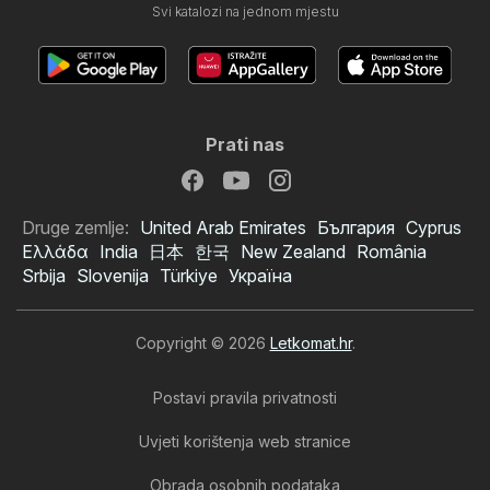
Svi katalozi na jednom mjestu
Prati nas
Druge zemlje:
United Arab Emirates
България
Cyprus
Ελλάδα
India
日本
한국
New Zealand
România
Srbija
Slovenija
Türkiye
Україна
Copyright © 2026
Letkomat.hr
.
Postavi pravila privatnosti
Uvjeti korištenja web stranice
Obrada osobnih podataka
Djelo katalog