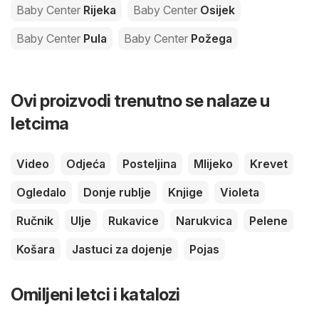
Baby Center
Rijeka
Baby Center
Osijek
Baby Center
Pula
Baby Center
Požega
Ovi proizvodi trenutno se nalaze u
letcima
Video
Odjeća
Posteljina
Mlijeko
Krevet
Ogledalo
Donje rublje
Knjige
Violeta
Ručnik
Ulje
Rukavice
Narukvica
Pelene
Košara
Jastuci za dojenje
Pojas
Omiljeni letci i katalozi