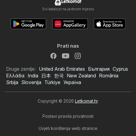
Letkomat
Svi katalozi na jednom mjestu
Prati nas
Druge zemlje:
United Arab Emirates
България
Cyprus
Ελλάδα
India
日本
한국
New Zealand
România
Srbija
Slovenija
Türkiye
Україна
Copyright © 2026
Letkomat.hr
.
Postavi pravila privatnosti
Uvjeti korištenja web stranice