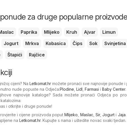
i ponude za druge popularne proizvod
Maslac
Paprika
Mlijeko
Kruh
Ajvar
Limun
Jogurt
Mrkva
Kobasica
Čips
Sok
Svinjetina
e
Štapići
Rajčice
ciji
nižoj cijeni? Na
Letkomat.hr
možete pronaći sve najnovije ponude i 
renutno nude popuste na Odjeća:
Plodine
,
Lidl
,
Farmasi
i
Baby Center
.
 njihove najnovije kataloge? Sada možete pronaći Odjeća po pro
 katalozima:
as i otkrijte i druge ponude!
Provjerite i cijene proizvoda poput
Mlijeko
,
Maslac
,
Sir
,
Jogurt
i
Jaja
kupljene na
Letkomat.hr
. Kupujte s nama i uštedite novac svaki tjedan.