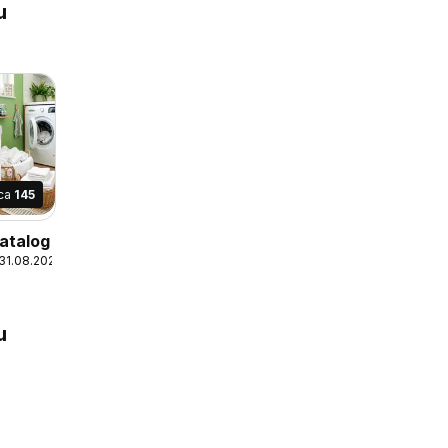
u
ica
145
atalog
 31.08.2026
u