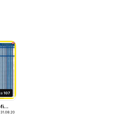
ca
107
fi
 31.08.2026