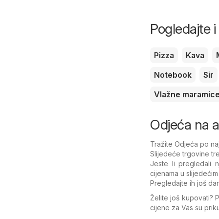
Pogledajte 
Pizza
Kava
Notebook
Sir
Vlažne maramic
Odjeća na ak
Tražite Odjeća po naj
Slijedeće trgovine t
Jeste li pregledali
cijenama u slijedećim
Pregledajte ih još dan
Želite još kupovati? 
cijene za Vas su pri