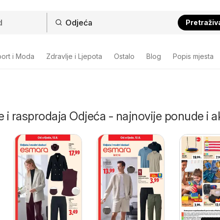
Pretraživ
ort i Moda
Zdravlje i Ljepota
Ostalo
Blog
Popis mjesta
e i rasprodaja Odjeća - najnovije ponude i a