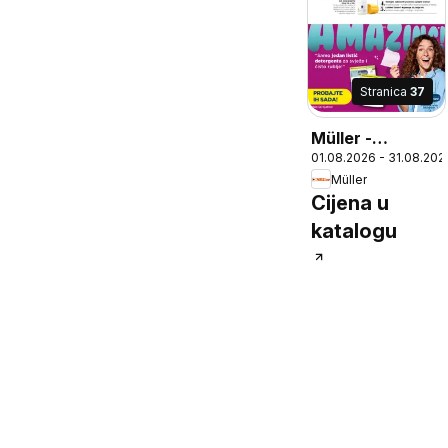
Stranica
37
Müller -
01.08.2026 - 31.08.202
Lifestyle
Müller
Cijena u
katalogu