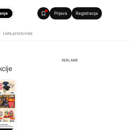
anje
Prijava
Registracija
Lista proizvoda
REKLAME
kcije