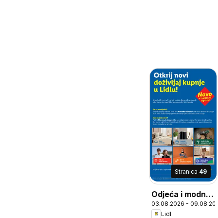
Stranica
49
Odjeća i modni
03.08.2026 - 09.08.20
dodaci, Par
Lidl
odjeće na plaži