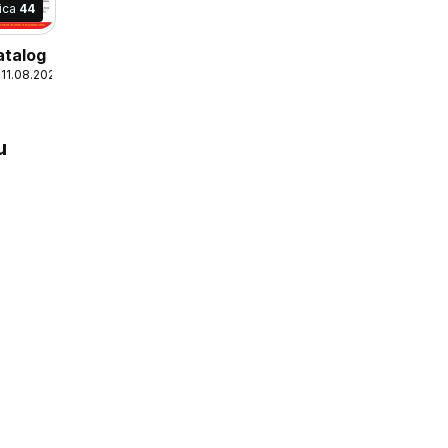
nica
44
atalog
 11.08.2026
u