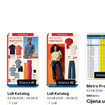
Strani
Stranica
41
Stranica
42
Metro Pro
03.08.2026 -
cijena
Lidl Katalog
Lidl Katalog
Metro
26
03.08.2026 - 09.08.2026
03.08.2026 - 09.08.2026
Cijena u
Lidl
Lidl