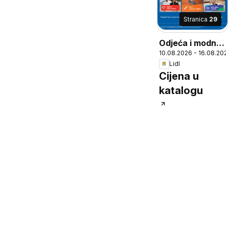
Stranica
29
Odjeća i modni
10.08.2026 - 16.08.202
dodaci, Slika
Lidl
prikazuje par
Cijena u
koji nosi odjeću.
katalogu