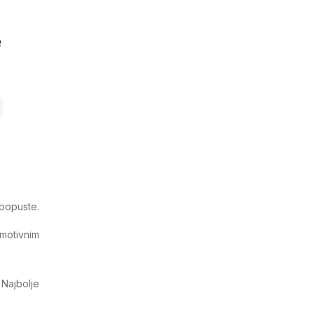
e
popuste.
motivnim
. Najbolje