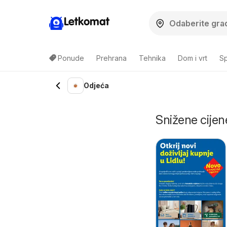
Letkomat
Ponude
Prehrana
Tehnika
Dom i vrt
Sp
Odjeća
Snižene cijen