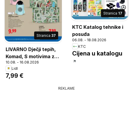
Stranica
17
KTC Katalog tehnike i
posuđa
Stranica
37
06.08. - 18.08.2026
KTC
LIVARNO Dječji tepih,
Cijena u katalogu
Komad, S motivima za
10.08. - 16.08.2026
igru, Protuklizna donja
Lidl
strana, Dimenzije: cca
7,99 €
75x133 cm
REKLAME