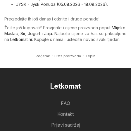
JYSK - Jysk Ponuda (05.08.2026 - 18.08.2026)
.
Pregledajte ih još danas i otkrijte i druge ponude!
Želite još kupovati? Provjerite i cijene proizvoda poput
Mlijeko
,
Maslac
,
Sir
,
Jogurt
i
Jaja
. Najbolje cijene za Vas su prikupljene
na
Letkomat.hr
. Kupujte s nama i uštedite novac svaki tjedan.
Početak
Lista proizvoda
Tepih
Letkomat
FAQ
Kontakt
Prijavi sadržaj