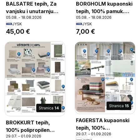
BALSATRE tepih, Za
BORGHOLM kupaonski
vanjsku i unutarnju
tepih, 100% pamuk.
05.08. - 18.08.2026
05.08. - 18.08.2026
upotrebu. 160x230 cm
50x80 cm
JYSK
JYSK
45,00 €
7,00 €
Stranica
15
Stranica
14
FAGERSTA kupaonski
BROKKURT tepih,
tepih, 100%
100% polipropilen
29.07. - 01.09.2026
poliesterska vlakna
29.07. - 01.09.2026
(100% reciklirano). Za