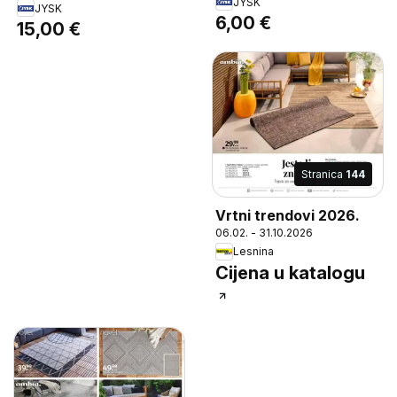
JYSK
(39% reciklirana).
JYSK
unutarnji/vanjski
6,00 €
15,00 €
50x80 cm.
prostor. 120x180 cm
Stranica
144
Vrtni trendovi 2026.
06.02. - 31.10.2026
Lesnina
Cijena u katalogu