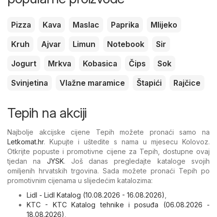
Pizza
Kava
Maslac
Paprika
Mlijeko
Kruh
Ajvar
Limun
Notebook
Sir
Jogurt
Mrkva
Kobasica
Čips
Sok
Svinjetina
Vlažne maramice
Štapići
Rajčice
Tepih na akciji
Najbolje akcijske cijene Tepih možete pronaći samo na
Letkomat.hr
. Kupujte i uštedite s nama u mjesecu Kolovoz.
Otkrijte popuste i promotivne cijene za Tepih, dostupne ovaj
tjedan na
JYSK
. Još danas pregledajte kataloge svojih
omiljenih hrvatskih trgovina. Sada možete pronaći Tepih po
promotivnim cijenama u slijedećim katalozima:
Lidl - Lidl Katalog (10.08.2026 - 16.08.2026)
,
KTC - KTC Katalog tehnike i posuđa (06.08.2026 -
18.08.2026)
,