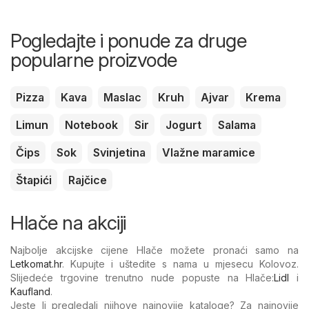
Pogledajte i ponude za druge
popularne proizvode
Pizza
Kava
Maslac
Kruh
Ajvar
Krema
Limun
Notebook
Sir
Jogurt
Salama
Čips
Sok
Svinjetina
Vlažne maramice
Štapići
Rajčice
Hlače na akciji
Najbolje akcijske cijene Hlače možete pronaći samo na
Letkomat.hr
. Kupujte i uštedite s nama u mjesecu Kolovoz.
Slijedeće trgovine trenutno nude popuste na Hlače:
Lidl
i
Kaufland
.
Jeste li pregledali njihove najnovije kataloge? Za najnovije