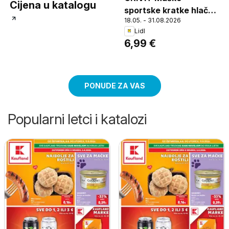
Cijena u katalogu
sportske kratke hlače,
18.05. - 31.08.2026
Komad. Veličine: 48-58
Lidl
(M-XL)
6,99 €
PONUDE ZA VAS
Popularni letci i katalozi