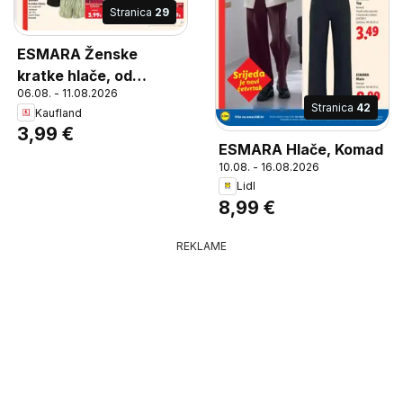
Stranica
29
ESMARA Ženske
kratke hlače, od
06.08. - 11.08.2026
umjetnih vlakana,
Stranica
42
Kaufland
razne boje, vel. S-L
3,99 €
ESMARA Hlače, Komad
10.08. - 16.08.2026
Lidl
8,99 €
REKLAME