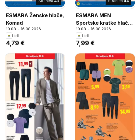
Stranica
43
Stranica
44
ESMARA Ženske hlače,
ESMARA MEN
Komad
Sportske kratke hlače,
10.08. - 16.08.2026
10.08. - 16.08.2026
Komad Veličine: 48-58
Lidl
Lidl
(M-XL)
4,79 €
7,99 €