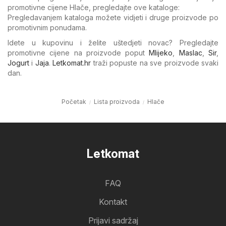
promotivne cijene Hlače, pregledajte ove kataloge:
Pregledavanjem kataloga možete vidjeti i druge proizvode po
promotivnim ponudama.
Idete u kupovinu i želite uštedjeti novac? Pregledajte
promotivne cijene na proizvode poput
Mlijeko
,
Maslac
,
Sir
,
Jogurt
i
Jaja
.
Letkomat.hr
traži popuste na sve proizvode svaki
dan.
Početak
Lista proizvoda
Hlače
Letkomat
FAQ
Kontakt
Prijavi sadržaj