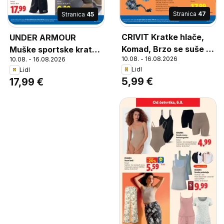
Stranica
47
Stranica
45
CRIVIT Kratke hlače,
UNDER ARMOUR
Komad, Brzo se suše i
Muške sportske kratke
10.08. - 16.08.2026
10.08. - 16.08.2026
odvode vlagu, Veličine
hlače, Komad Veličine:
Lidl
Lidl
za nju: 36-46 (S-L),
M-XL
5,99 €
17,99 €
Veličine za njega: 48-
58 (M-XL)*