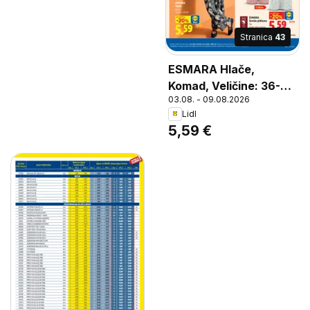
Stranica
43
ESMARA Hlače,
Komad, Veličine: 36-
03.08. - 09.08.2026
46*
Lidl
5,59 €