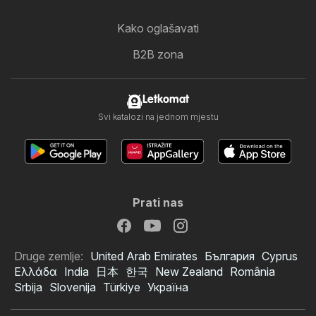
Kako oglašavati
B2B zona
Letkomat
Svi katalozi na jednom mjestu
Prati nas
Druge zemlje:
United Arab Emirates
България
Cyprus
Ελλάδα
India
日本
한국
New Zealand
România
Srbija
Slovenija
Türkiye
Україна