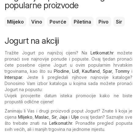
popularne proizvode
Mlijeko
Vino
Povrće
Piletina
Pivo
Sir
Jogurt na akciji
Tražite Jogurt po najnižoj cijeni? Na
Letkomat.hr
možete
pronaći sve najnovije ponude i popuste. Ovaj tjedan pronaći
ćete posebne cijene Jogurt u ovim popularnim hrvatskim
trgovinama, kao što su
Plodine
,
Lidl
,
Kaufland
,
Spar
,
Tommy
i
Interspar
. Jeste li pregledali njihove najnovije kataloge?
Donosimo Vam izbor kataloga u kojima sada možete pronaći
Jogurt na popustu:
Uvijek provjerite datum isteka promocije kako ne biste
propustili odlične cijene!
Zanimaju li Vas i drugi proizvodi poput Jogurt? Znate li koja je
cijena
Mlijeko
,
Maslac
,
Sir
,
Jaja
i
Ulje
ovaj tjedan? Saznajte sve
što trebate znati na
Letkomat.hr
. Pronađite pregled popusta
svih većih, ali i manjih trgovina na jednome mjestu.