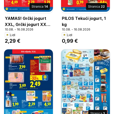
Stranica
14
Stranica
22
YAMAS! Grčki jogurt
PILOS Tekući jogurt, 1
XXL, Grčki jogurt XXL
kg
10.08. - 16.08.2026
10.08. - 16.08.2026
0% ili 10% m.m.
Lidl
Lidl
2,29 €
0,99 €
Stranica
3