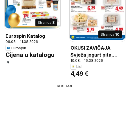
Stranica
8
Stranica
10
Eurospin Katalog
06.08. - 11.08.2026
OKUSI ZAVIČAJA
Eurospin
Cijena u katalogu
Svježa jogurt pita,
10.08. - 16.08.2026
Svježa jogurt pita, 420
Lidl
g, Ručno izrađena
4,49 €
REKLAME