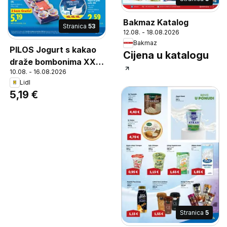
Bakmaz Katalog
Stranica
53
12.08. - 18.08.2026
Bakmaz
PILOS Jogurt s kakao
Cijena u katalogu
draže bombonima XXL,
10.08. - 16.08.2026
Jogurt s kakao draže
Lidl
bombonima
5,19 €
Stranica
5