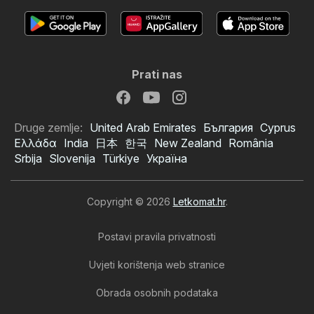
Prati nas
Druge zemlje:
United Arab Emirates
България
Cyprus
Ελλάδα
India
日本
한국
New Zealand
România
Srbija
Slovenija
Türkiye
Україна
Copyright © 2026
Letkomat.hr
.
Postavi pravila privatnosti
Uvjeti korištenja web stranice
Obrada osobnih podataka
Interspar katalog