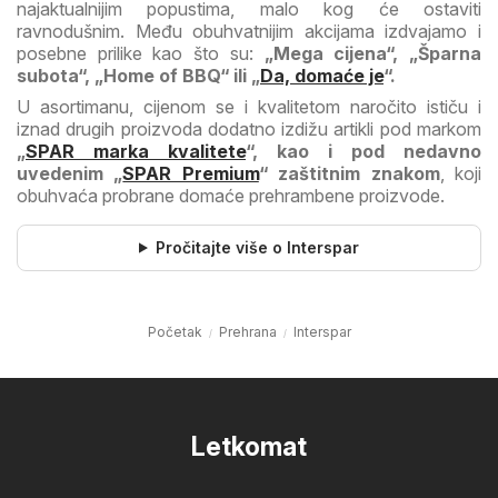
najaktualnijim popustima, malo kog će ostaviti
ravnodušnim. Među obuhvatnijim akcijama izdvajamo i
posebne prilike kao što su:
„Mega cijena“, „Šparna
subota“, „Home of BBQ“ ili „
Da, domaće je
“.
U asortimanu, cijenom se i kvalitetom naročito ističu i
iznad drugih proizvoda dodatno izdižu artikli pod markom
„
SPAR marka kvalitete
“, kao i pod nedavno
uvedenim „
SPAR Premium
“ zaštitnim znakom
, koji
obuhvaća probrane domaće prehrambene proizvode.
Pročitajte više o Interspar
Početak
Prehrana
Interspar
Letkomat