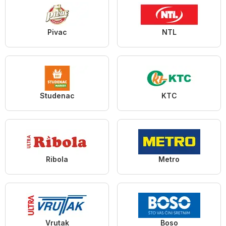
Pivac
NTL
Studenac
KTC
Ribola
Metro
Vrutak
Boso