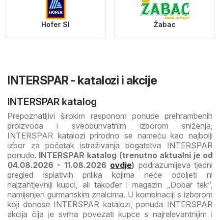
Hofer SI
Žabac
INTERSPAR - katalozi i akcije
INTERSPAR katalog
Prepoznatljivi širokim rasponom ponude prehrambenih
proizvoda i sveobuhvatnim izborom sniženja,
INTERSPAR katalozi prirodno se nameću kao najbolji
izbor za početak istraživanja bogatstva INTERSPAR
ponude.
INTERSPAR katalog (trenutno aktualni je od
04.08.2026 - 11.08.2026
ovdje
)
podrazumijeva tjedni
pregled isplativih prilika kojima neće odoljeti ni
najzahtjevniji kupci, ali također i magazin „Dobar tek“,
namijenjen gurmanskim znalcima. U kombinaciji s izborom
koji donose INTERSPAR katalozi, ponuda INTERSPAR
akcija čija je svrha povezati kupce s najrelevantnijim i