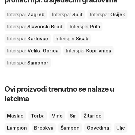
Interspar
Zagreb
Interspar
Split
Interspar
Osijek
Interspar
Slavonski Brod
Interspar
Pula
Interspar
Karlovac
Interspar
Sisak
Interspar
Velika Gorica
Interspar
Koprivnica
Interspar
Samobor
Ovi proizvodi trenutno se nalaze u
letcima
Maslac
Torba
Vino
Sir
Žitarice
Lampion
Breskva
Šampon
Govedina
Ulje