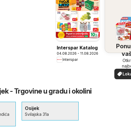
Ponu
Interspar Katalog
vaš
04.08.2026 - 11.08.2026
Interspar
bliz
Otkr
najb
ponu
Lok
vašoj b
pon
jek - Trgovine u gradu i okolini
Osijek
ndića
Svilajska 31a