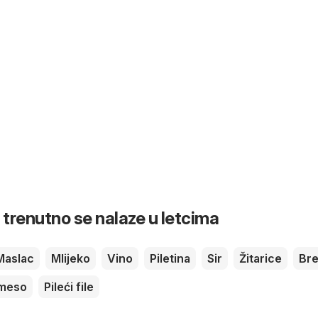
 trenutno se nalaze u letcima
Maslac
Mlijeko
Vino
Piletina
Sir
Žitarice
Br
 meso
Pileći file