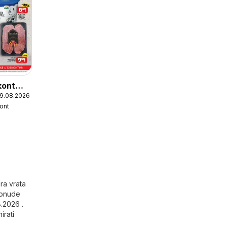
kont
19.08.2026
kont
ara vrata
 ponude
.2026 .
irati