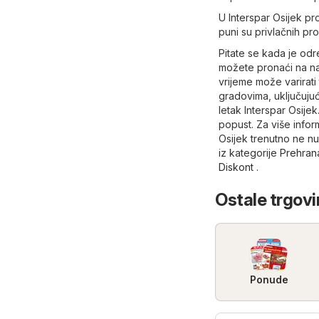
U Interspar Osijek pr
puni su privlačnih pr
Pitate se kada je od
možete pronaći na naš
vrijeme može varirati
gradovima, uključujući
letak Interspar Osijek
popust. Za više infor
Osijek trenutno ne nud
iz kategorije
Prehran
Diskont
.
Ostale trgovi
Ponude