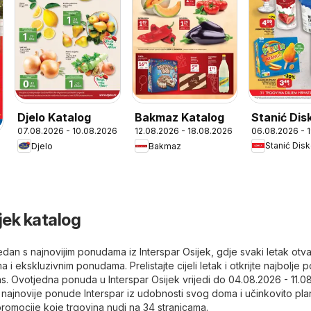
Stanić Dis
Djelo Katalog
Bakmaz Katalog
06.08.2026 - 
07.08.2026 - 10.08.2026
12.08.2026 - 18.08.2026
Katalog
Stanić Dis
Djelo
Bakmaz
jek katalog
tjedan s najnovijim ponudama iz Interspar Osijek, gdje svaki letak otv
 i ekskluzivnim ponudama. Prelistajte cijeli letak i otkrijte najbolje
s. Ovotjedna ponuda u Interspar Osijek vrijedi do 04.08.2026 - 11.08
ajnovije ponude Interspar iz udobnosti svog doma i učinkovito plan
 promocije koje trgovina nudi na 34 stranicama.