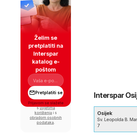
Želim se
pretplatiti na
Interspar
katalog e-
poštom
Pretplatiti se
Interspar Osi
Prijavom se slažete
s
uvjetima
Osijek
korištenja
i s
obradom osobnih
Sv. Leopolda B. Ma
podataka
.
7