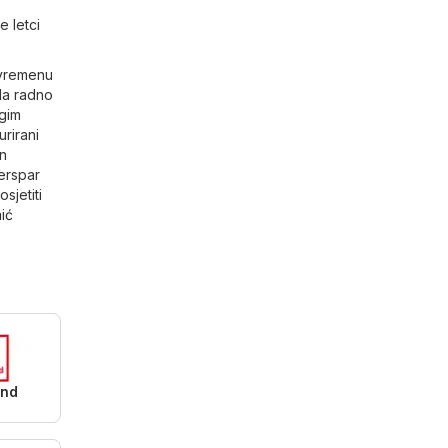
e letci
 vremenu
da radno
ugim
urirani
an
terspar
sjetiti
ić
and