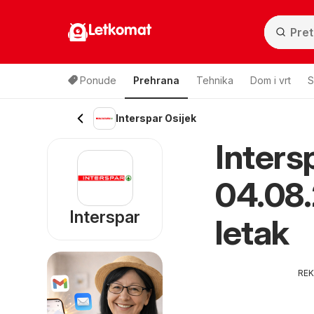
Letkomat
Ponude
Prehrana
Tehnika
Dom i vrt
S
Interspar Osijek
Inters
04.08.
Interspar
letak
RE