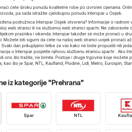
onaći ćete široku ponudu kvalitetne robe po izvrsnim cijenama. Onlin
oizvoda, pa sada istražite cjelokupnu ponudu Interspar u Osijek.
ređena podružnica Interspar Osijek otvorena? Informacije o radnom
oj web stranici ili na službenoj web stranici
spar.hr
. Ne zaboravite 
 tijekom praznika i vikenda. Interspar također se može pronaći u dr
: Možete biti sigurni da ćete na našoj web stranici uvijek pronaći až
. Svaki dan prikupljamo letke za vas kako ne biste propustili niti jed
macija o Interspar posjetite njihovu službenu stranicu
spar.hr
. Ako In
i ono što tražite, ne brinite. Postoje i druge trgovine koje možete po
a
, kao što je
Spar
,
NTL
,
Kaufland
,
Plodine
,
Lidl
,
Metro
,
Eurospin
,
Stan
ne iz kategorije "Prehrana"
Spar
NTL
Kaufl