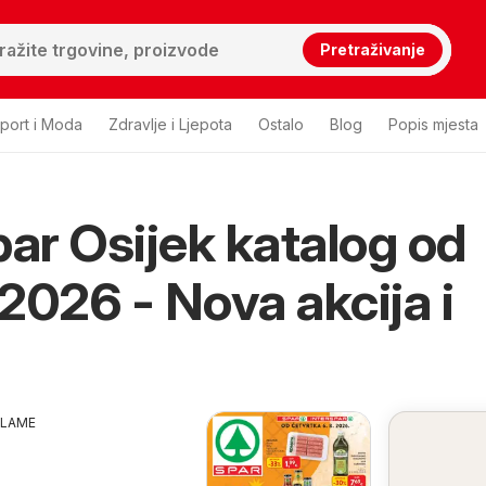
Pretraživanje
port i Moda
Zdravlje i Ljepota
Ostalo
Blog
Popis mjesta
par Osijek katalog od
2026 - Nova akcija i
KLAME