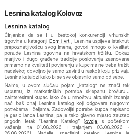
Lesnina katalog Kolovoz
Lesnina katalog
Činjenica da se i u žestokoj konkurenciji vrhunskih
trgovina u kategoriji
Dom i vrt
, Lesnina uspijeva istaknuti
prepoznatljivošću svog imena, govori mnogo o kvaliteti
ponude Lesnina trgovina na hrvatskom tržištu. Dokaz
marljivo i dugo građene tradicije poslovanja zasnovane
primarno na kvaliteti i povjerenju s kupcima ne treba tražiti
nadaleko; dovoljno je samo zaviriti u raskoš koju prizivaju
Lesnina katalozi kako bi se sve objasnilo samo od sebe.
Naime, u ovom slučaju pojam „katalog“ ne znači tek
usputnu, iz marketinških potreba sklepanu brošuru…
zainteresirani kupac lako će u mnoštvu aktualnih izdanja
naći baš onaj Lesnina katalog koji odgovara njegovim
potrebama i željama. Zadovoljiti potrebe kupca nepisano
je geslo lanca Lesnina, pa je tako glavno mjesto zauzeo
prigodni letak “Lesnina Katalog” (
ovdje
, s početkom
važenja na 01.08.2026 i trajanjem 03.08.2026 -
26.08.2026). Nadalje, specijalni katalog Lesnina je