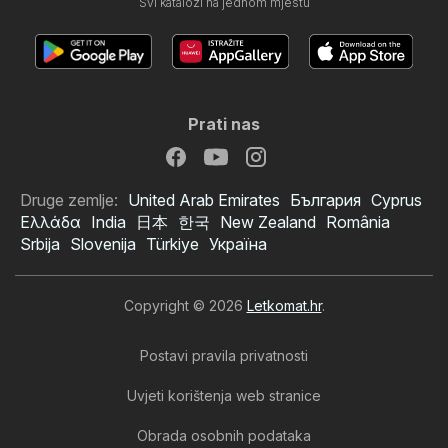
Svi katalozi na jednom mjestu
Prati nas
Druge zemlje:
United Arab Emirates
България
Cyprus
Ελλάδα
India
日本
한국
New Zealand
România
Srbija
Slovenija
Türkiye
Україна
Copyright © 2026
Letkomat.hr
.
Postavi pravila privatnosti
Uvjeti korištenja web stranice
Obrada osobnih podataka
Links katalog