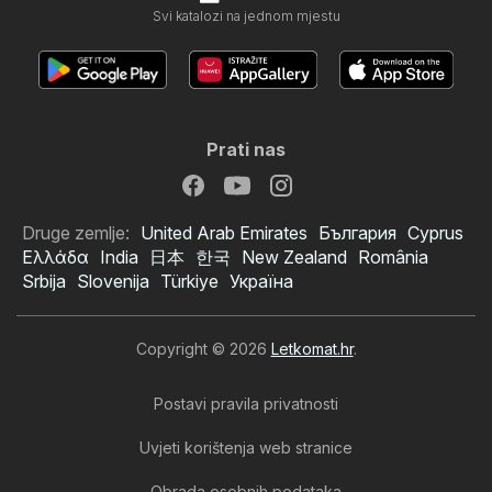
Svi katalozi na jednom mjestu
Prati nas
Druge zemlje:
United Arab Emirates
България
Cyprus
Ελλάδα
India
日本
한국
New Zealand
România
Srbija
Slovenija
Türkiye
Україна
Copyright © 2026
Letkomat.hr
.
Postavi pravila privatnosti
Uvjeti korištenja web stranice
Obrada osobnih podataka