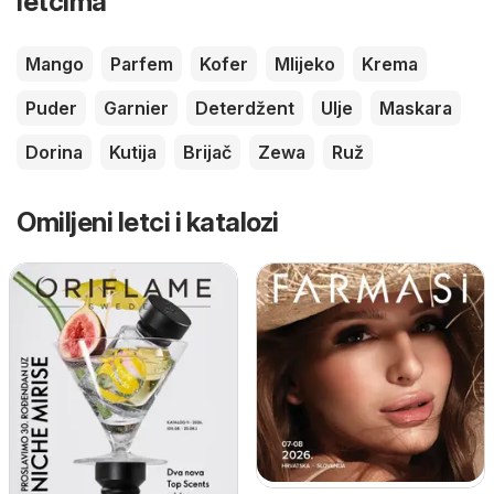
letcima
Mango
Parfem
Kofer
Mlijeko
Krema
Puder
Garnier
Deterdžent
Ulje
Maskara
Dorina
Kutija
Brijač
Zewa
Ruž
Omiljeni letci i katalozi