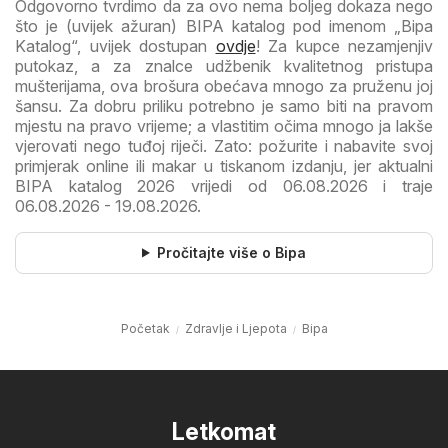
Odgovorno tvrdimo da za ovo nema boljeg dokaza nego
što je (uvijek ažuran) BIPA katalog pod imenom „Bipa
Katalog“, uvijek dostupan
ovdje
! Za kupce nezamjenjiv
putokaz, a za znalce udžbenik kvalitetnog pristupa
mušterijama, ova brošura obećava mnogo za pruženu joj
šansu. Za dobru priliku potrebno je samo biti na pravom
mjestu na pravo vrijeme; a vlastitim očima mnogo ja lakše
vjerovati nego tuđoj riječi. Zato: požurite i nabavite svoj
primjerak online ili makar u tiskanom izdanju, jer aktualni
BIPA katalog 2026 vrijedi od 06.08.2026 i traje
06.08.2026 - 19.08.2026.
Pročitajte više o Bipa
Početak
Zdravlje i Ljepota
Bipa
Letkomat