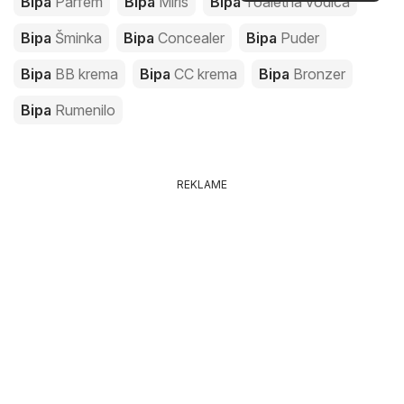
Bipa
Parfem
Bipa
Miris
Bipa
Toaletna vodica
Bipa
Šminka
Bipa
Concealer
Bipa
Puder
Bipa
BB krema
Bipa
CC krema
Bipa
Bronzer
Bipa
Rumenilo
REKLAME