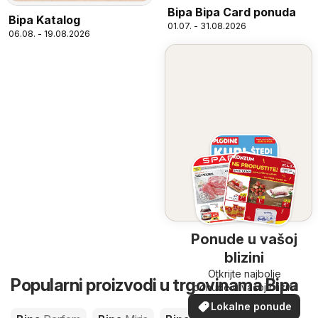
Bipa Bipa Card ponuda
Bipa Katalog
01.07. - 31.08.2026
06.08. - 19.08.2026
Ponude u vašoj
blizini
Otkrijte najbolje
Popularni proizvodi u trgovinama Bipa
ponude u vašoj blizini
Lokalne ponude