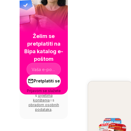
Želim se
pretplatiti na
Bipa katalog e-
poštom
Pretplatiti se
Prijavom se slažete
s
uvjetima
korištenja
i s
obradom osobnih
podataka
.