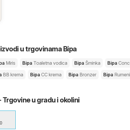
oizvodi u trgovinama Bipa
ipa
Miris
Bipa
Toaletna vodica
Bipa
Šminka
Bipa
Conc
pa
BB krema
Bipa
CC krema
Bipa
Bronzer
Bipa
Rumeni
- Trgovine u gradu i okolini
10