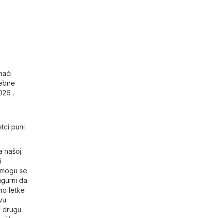
naći
sebne
026 .
tci puni
a našoj
i
 mogu se
igurni da
mo letke
ovu
u drugu