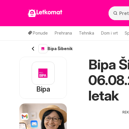
Letkomat
Ponude
Prehrana
Tehnika
Dom i vrt
Sp
Bipa Šibenik
Bipa Š
06.08.
Bipa
letak
RE