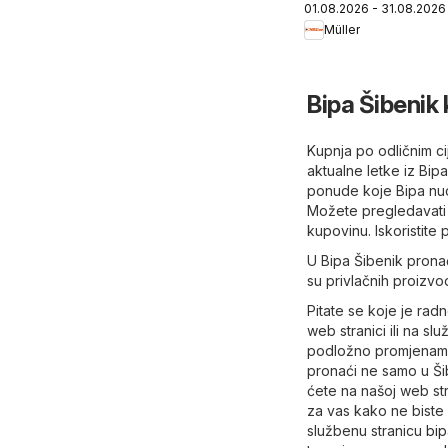
01.08.2026 - 31.08.2026
Müller
Bipa Šibenik
Kupnja po odličnim ci
aktualne letke iz Bip
ponude koje Bipa nud
Možete pregledavati 
kupovinu. Iskoristite
U Bipa Šibenik pronać
su privlačnih proizvo
Pitate se koje je ra
web stranici ili na sl
podložno promjenama 
pronaći ne samo u Šib
ćete na našoj web str
za vas kako ne biste p
službenu stranicu
bip