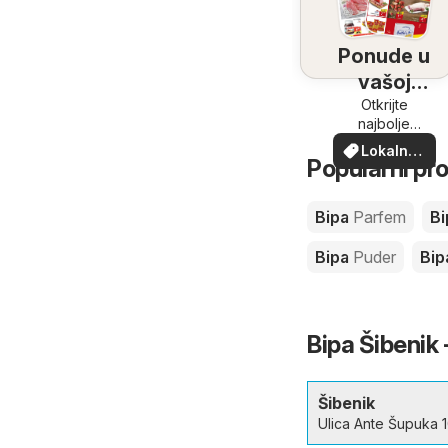
Ponude u
vašoj
blizini
Otkrijte
najbolje
ponude u
Lokalne
vašoj blizini
Popularni pr
ponude
Bipa
Parfem
B
Bipa
Puder
Bi
Bipa Šibenik 
Šibenik
Ulica Ante Šupuka 