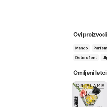
Ovi proizvodi
Mango
Parfe
Deterdžent
Ul
Omiljeni letci