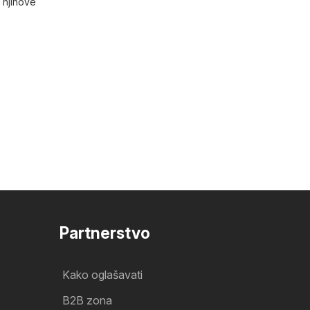
 njihove
Partnerstvo
Kako oglašavati
B2B zona