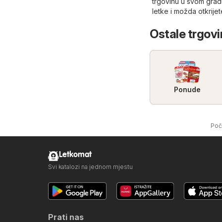
trgovinu u svom grad
letke i možda otkrije
Ostale trgovin
Ponude
Poč
Letkomat
Svi katalozi na jednom mjestu
Prati nas