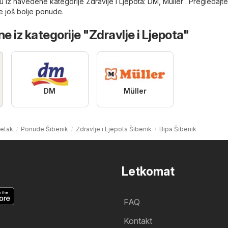
u iz navedene kategorije
Zdravlje i Ljepota
:
DM
,
Müller
. Pregledajte
te još bolje ponude.
e iz kategorije "Zdravlje i Ljepota"
DM
Müller
etak
Ponude Šibenik
Zdravlje i Ljepota Šibenik
Bipa Šibenik
Letkomat
FAQ
Kontakt