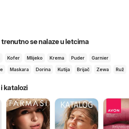
 trenutno se nalaze u letcima
m
Kofer
Mlijeko
Krema
Puder
Garnier
je
Maskara
Dorina
Kutija
Brijač
Zewa
Ruž
 i katalozi