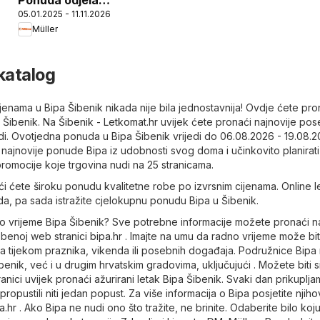
05.01.2025 - 11.11.2026
kućanstva
Müller
 katalog
jenama u Bipa Šibenik nikada nije bila jednostavnija! Ovdje ćete pro
a Šibenik. Na
Šibenik - Letkomat.hr
uvijek ćete pronaći najnovije po
i. Ovotjedna ponuda u Bipa Šibenik vrijedi do 06.08.2026 - 19.08.2
najnovije ponude Bipa iz udobnosti svog doma i učinkovito planirati
 promocije koje trgovina nudi na 25 stranicama.
i ćete široku ponudu kvalitetne robe po izvrsnim cijenama. Online le
da, pa sada istražite cjelokupnu ponudu Bipa u Šibenik.
dno vrijeme Bipa Šibenik? Sve potrebne informacije možete pronaći n
užbenoj web stranici
bipa.hr
. Imajte na umu da radno vrijeme može bit
tijekom praznika, vikenda ili posebnih događaja. Podružnice Bipa
enik, već i u drugim hrvatskim gradovima, uključujući . Možete biti s
anici uvijek pronaći ažurirani letak Bipa Šibenik. Svaki dan prikuplja
ropustili niti jedan popust. Za više informacija o Bipa posjetite njih
a.hr
. Ako Bipa ne nudi ono što tražite, ne brinite. Odaberite bilo koj