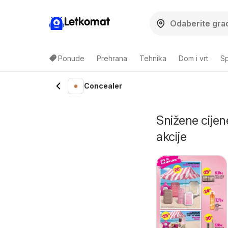
Letkomat
Ponude
Prehrana
Tehnika
Dom i vrt
Sp
Concealer
Snižene cijen
akcije