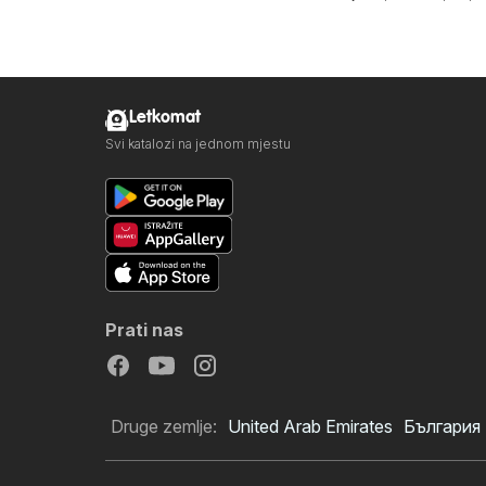
Letkomat
Svi katalozi na jednom mjestu
Prati nas
Druge zemlje:
United Arab Emirates
България