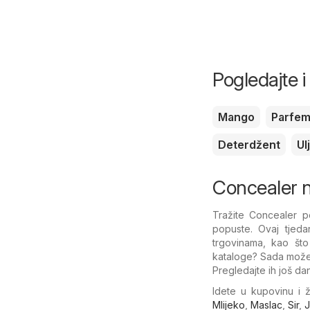
Pogledajte 
Mango
Parfe
Deterdžent
Ul
Concealer na
Tražite Concealer p
popuste. Ovaj tjed
trgovinama, kao št
kataloge? Sada možet
Pregledajte ih još dan
Idete u kupovinu i 
Mlijeko
,
Maslac
,
Sir
,
J