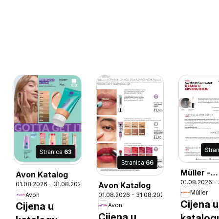
Stra
Stranica
63
Stranica
66
Müller -
Avon Katalog
01.08.2026 -
Lifestyle
Avon Katalog
01.08.2026 - 31.08.2026
Müller
6
Avon
01.08.2026 - 31.08.2026
Cijena u
Cijena u
Avon
Cijena u
katalog