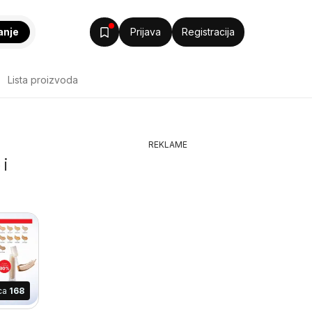
anje
Prijava
Registracija
Lista proizvoda
REKLAME
i
ica
168