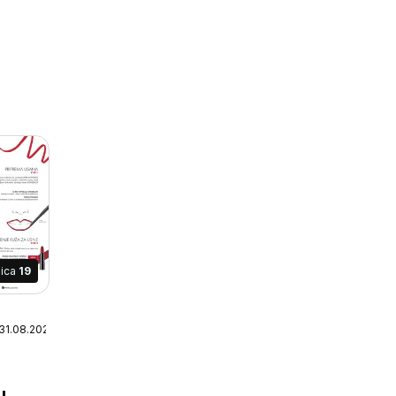
nica
19
 31.08.2026
u