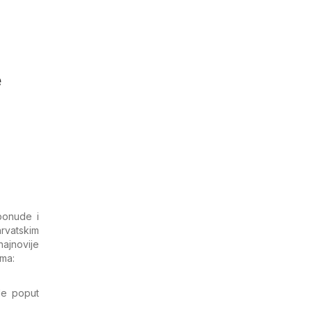
e
ponude i
rvatskim
najnovije
ima:
de poput