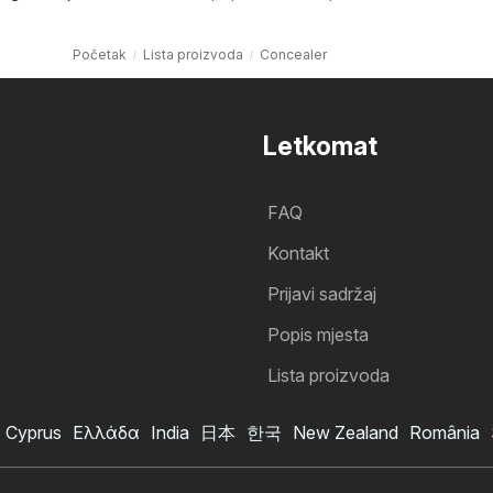
Početak
Lista proizvoda
Concealer
Letkomat
FAQ
Kontakt
Prijavi sadržaj
Popis mjesta
Lista proizvoda
Cyprus
Ελλάδα
India
日本
한국
New Zealand
România