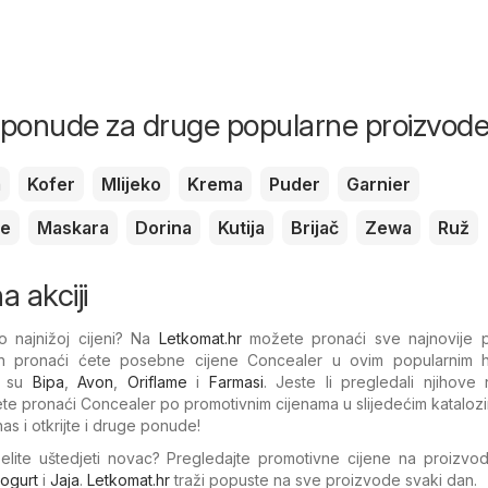
i ponude za druge popularne proizvod
m
Kofer
Mlijeko
Krema
Puder
Garnier
je
Maskara
Dorina
Kutija
Brijač
Zewa
Ruž
 akciji
o najnižoj cijeni? Na
Letkomat.hr
možete pronaći sve najnovije 
an pronaći ćete posebne cijene Concealer u ovim popularnim h
o su
Bipa
,
Avon
,
Oriflame
i
Farmasi
. Jeste li pregledali njihove 
e pronaći Concealer po promotivnim cijenama u slijedećim kataloz
as i otkrijte i druge ponude!
želite uštedjeti novac? Pregledajte promotivne cijene na proizvo
ogurt
i
Jaja
.
Letkomat.hr
traži popuste na sve proizvode svaki dan.