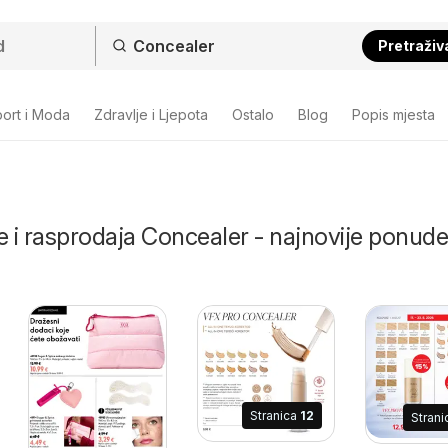
Pretraživ
ort i Moda
Zdravlje i Ljepota
Ostalo
Blog
Popis mjesta
e i rasprodaja Concealer - najnovije ponude 
Stranica
12
Stran