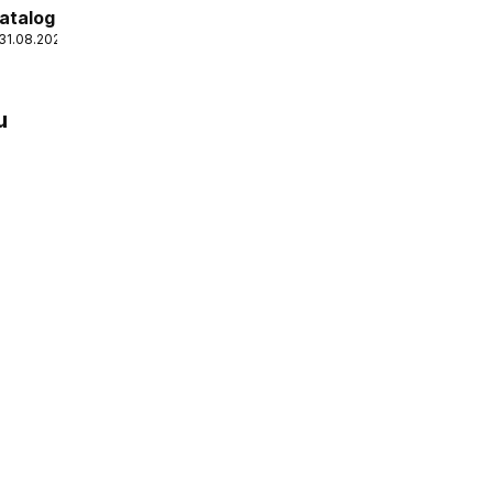
atalog
 31.08.2026
u