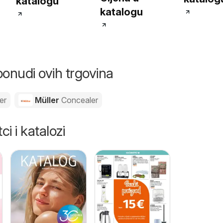
katalogu
katalogu
ponudi ovih trgovina
er
Müller
Concealer
ci i katalozi