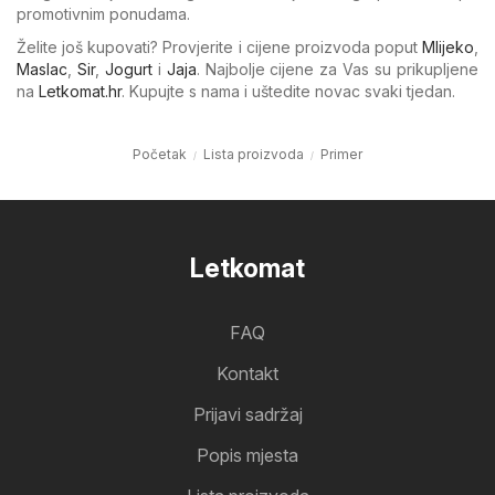
promotivnim ponudama.
Želite još kupovati? Provjerite i cijene proizvoda poput
Mlijeko
,
Maslac
,
Sir
,
Jogurt
i
Jaja
. Najbolje cijene za Vas su prikupljene
na
Letkomat.hr
. Kupujte s nama i uštedite novac svaki tjedan.
Početak
Lista proizvoda
Primer
Letkomat
FAQ
Kontakt
Prijavi sadržaj
Popis mjesta