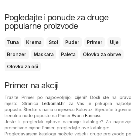
Pogledajte i ponude za druge
popularne proizvode
Tuna
Krema
Stol
Puder
Primer
Ulje
Bronzer
Maskara
Paleta
Olovka za obrve
Olovka za oči
Primer na akciji
Tražite Primer po najpovoljnijoj cijeni? Došli ste na pravo
mjesto. Stranica
Letkomat.hr
za Vas je prikupila najbolje
popuste. Štedite s nama u mjesecu Kolovoz. Slijedeće trgovine
trenutno nude popuste na Primer:
Avon
i
Farmasi
.
Jeste li pregledali njihove najnovije kataloge? Za najnovije
promotivne cijene Primer, pregledajte ove kataloge:
Pregledavanjem kataloga možete vidjeti i druge proizvode po