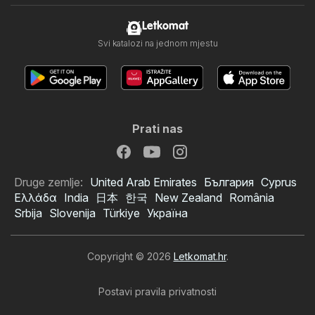
Letkomat
Svi katalozi na jednom mjestu
Prati nas
Druge zemlje:
United Arab Emirates
България
Cyprus
Ελλάδα
India
日本
한국
New Zealand
România
Srbija
Slovenija
Türkiye
Україна
Copyright © 2026
Letkomat.hr
.
Postavi pravila privatnosti