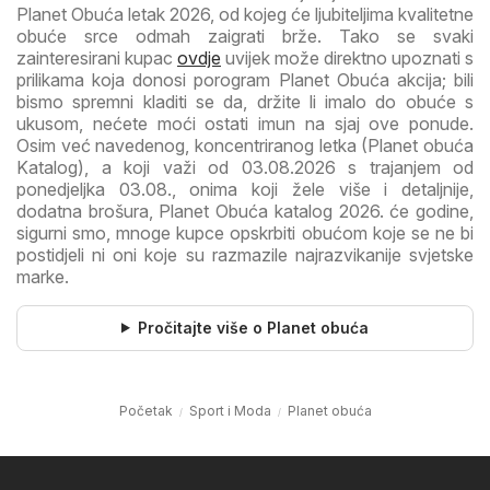
Planet Obuća letak 2026, od kojeg će ljubiteljima kvalitetne
obuće srce odmah zaigrati brže. Tako se svaki
zainteresirani kupac
ovdje
uvijek može direktno upoznati s
prilikama koja donosi porogram Planet Obuća akcija; bili
bismo spremni kladiti se da, držite li imalo do obuće s
ukusom, nećete moći ostati imun na sjaj ove ponude.
Osim već navedenog, koncentriranog letka (Planet obuća
Katalog), a koji važi od 03.08.2026 s trajanjem od
ponedjeljka 03.08., onima koji žele više i detaljnije,
dodatna brošura, Planet Obuća katalog 2026. će godine,
sigurni smo, mnoge kupce opskrbiti obućom koje se ne bi
postidjeli ni oni koje su razmazile najrazvikanije svjetske
marke.
Pročitajte više o Planet obuća
Početak
Sport i Moda
Planet obuća