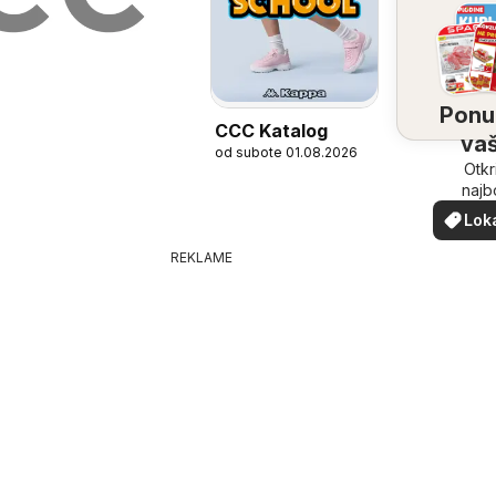
Ponu
CCC Katalog
vaš
od subote 01.08.2026
bliz
Otkr
najb
ponu
Lok
vašoj b
pon
REKLAME