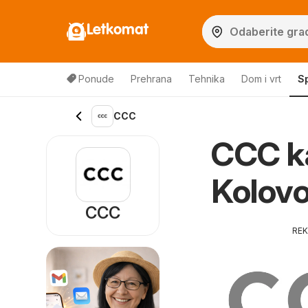
Letkomat
Ponude
Prehrana
Tehnika
Dom i vrt
S
CCC
CCC ka
Kolov
CCC
RE