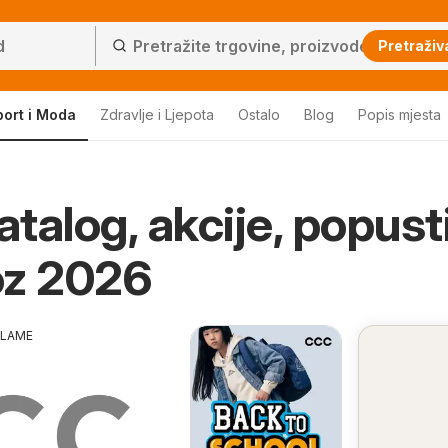
Pretraživ
port i Moda
Zdravlje i Ljepota
Ostalo
Blog
Popis mjesta
talog, akcije, popust
oz 2026
KLAME