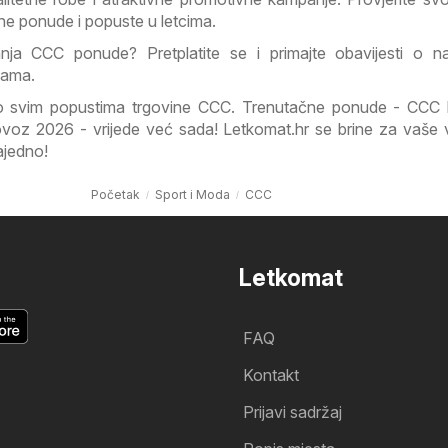
ajne ponude i popuste u letcima.
nja CCC ponude? Pretplatite se i primajte obavijesti o na
dama.
i o svim popustima trgovine CCC. Trenutačne ponude - CCC 
ovoz 2026 - vrijede već sada! Letkomat.hr se brine za vaše v
ajedno!
Početak
Sport i Moda
CCC
Letkomat
FAQ
Kontakt
Prijavi sadržaj