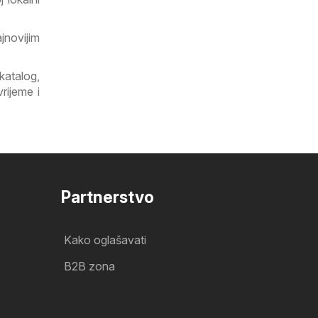
jnovijim
katalog,
rijeme i
Partnerstvo
Kako oglašavati
B2B zona