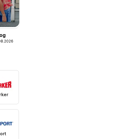
log
08.2026
rker
ort