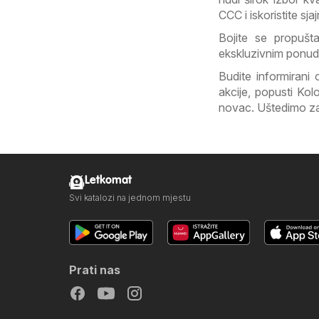
CCC i iskoristite sj
Bojite se propušta
ekskluzivnim ponu
Budite informiran
akcije, popusti Kol
novac. Uštedimo z
Letkomat
Svi katalozi na jednom mjestu
Prati nas