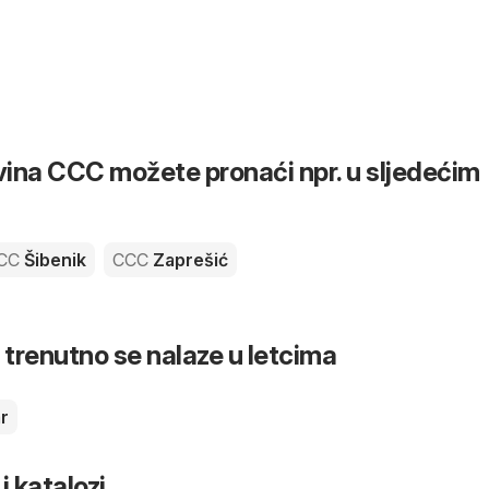
ina CCC možete pronaći npr. u sljedećim
CC
Šibenik
CCC
Zaprešić
 trenutno se nalaze u letcima
r
 i katalozi