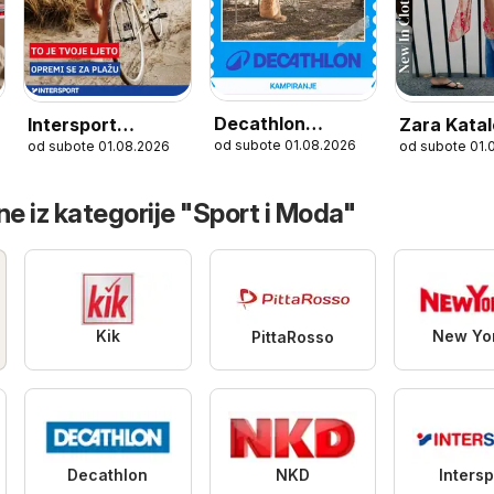
Decathlon
Intersport
Zara Kata
od subote 01.08.2026
026
od subote 01.08.2026
od subote 01.
Sezonska ponuda
Katalog
ne iz kategorije "Sport i Moda"
Kik
New Yo
PittaRosso
Decathlon
NKD
Intersp