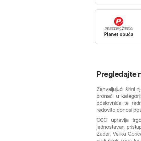
Planet obuća
Pregledajte n
Zahvaljujući širini
pronaći u kategori
poslovnica te rad
redovito donosi pos
CCC upravlja trg
jednostavan pristu
Zadar, Velika Gori
nudi širok izbor kv