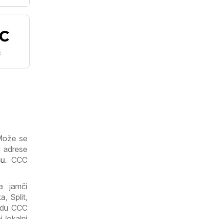
C
 Može se
t adrese
eu
. CCC
a jamči
, Split,
radu CCC
 lokalni