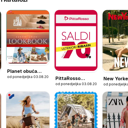
Planet obuća
od ponedjeljka 03.08.2026
Katalog
PittaRosso
New Yorke
od ponedjeljka 03.08.2026
od ponedjeljk
Katalog
Katalog