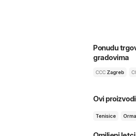
Ponudu trgov
gradovima
CCC
Zagreb
C
Ovi proizvodi
Tenisice
Orma
Omiljeni letci