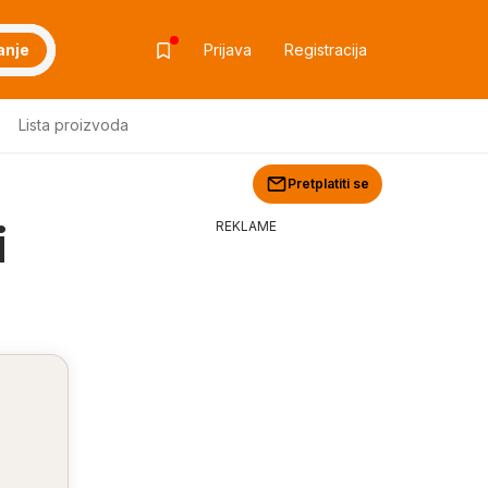
anje
Prijava
Registracija
Lista proizvoda
Pretplatiti se
i
REKLAME