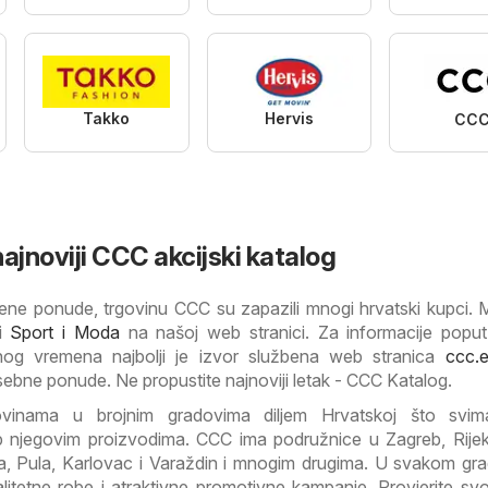
Takko
Hervis
CC
ajnoviji CCC akcijski katalog
 njene ponude, trgovinu CCC su zapazili mnogi hrvatski kupci.
ji
Sport i Moda
na našoj web stranici. Za informacije popu
nog vremena najbolji je izvor službena web stranica
ccc.
ebne ponude. Ne propustite najnoviji letak - CCC Katalog.
ovinama u brojnim gradovima diljem Hrvatskoj što svim
p njegovim proizvodima. CCC ima podružnice u Zagreb, Rijeka
ca, Pula, Karlovac i Varaždin i mnogim drugima. U svakom g
alitetne robe i atraktivne promotivne kampanje. Provjerite svoj